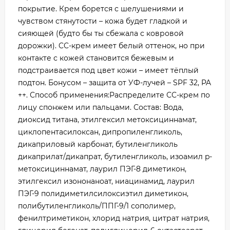
покрытие. Крем борется с шелушениями и
чувством стянутости – кожа будет гладкой и
сияющей (будто бы ты сбежала с ковровой
дорожки). CC-крем имеет белый оттенок, но при
контакте с кожей становится бежевым и
подстраивается под цвет кожи – имеет тёплый
подтон. Бонусом – защита от УФ-лучей – SPF 32, PA
++. Способ применения:Распределите СС-крем по
лицу спонжем или пальцами. Состав: Вода,
диоксид титана, этилгексил метоксициннамат,
циклопентасилоксан, дипропиленгликоль,
дикаприловый карбонат, бутиленгликоль
дикаприлат/дикапрат, бутиленгликоль, изоамил p-
метоксициннамат, лаурил ПЭГ-8 диметикон,
этилгексил изононаноат, ниацинамид, лаурил
ПЭГ-9 полидиметилсилоксиэтил диметикон,
полибутиленгликоль/ППГ-9/1 сополимер,
фенилтриметикон, хлорид натрия, цитрат натрия,