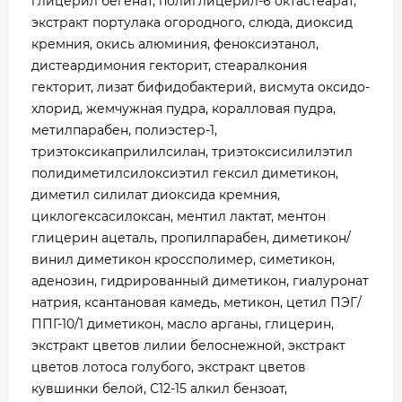
глицерил бегенат, полиглицерил-6 октастеарат,
экстракт портулака огородного, слюда, диоксид
кремния, окись алюминия, феноксиэтанол,
дистеардимония гекторит, стеаралкония
гекторит, лизат бифидобактерий, висмута оксидо-
хлорид, жемчужная пудра, коралловая пудра,
метилпарабен, полиэстер-1,
триэтоксикаприлилсилан, триэтоксисилилэтил
полидиметилсилоксиэтил гексил диметикон,
диметил силилат диоксида кремния,
циклогексасилоксан, ментил лактат, ментон
глицерин ацеталь, пропилпарабен, диметикон/
винил диметикон кроссполимер, симетикон,
аденозин, гидрированный диметикон, гиалуронат
натрия, ксантановая камедь, метикон, цетил ПЭГ/
ППГ-10/1 диметикон, масло арганы, глицерин,
экстракт цветов лилии белоснежной, экстракт
цветов лотоса голубого, экстракт цветов
кувшинки белой, С12-15 алкил бензоат,