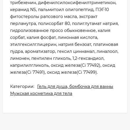
трибехенин, дифенилсилоксифенилтриметикон,
керамид NS, пальмитоил олигопептид, ПЭГ-10
фитостеролы рапсового масла, экстракт
перламутра, полисорбат 80, полиглутамат натрия,
гидролизованное просо обыкновенное, калия
сорбат, калия фосфат, лимонная кислота,
этилгексилглицерин, натрия бензоат, платиновая
пудра, ароматизатор, гексил циннамал, линалоол,
лимонен, пентилен гликоль, 1,2-гександиол,
каприлилгликоль, оксид железа(Ci 77492), оксид
железа(Ci 77491), оксид железа(Ci 77499).
Категории:
Гель для душа, бомбочка для ванны
Мужская косметика для тела