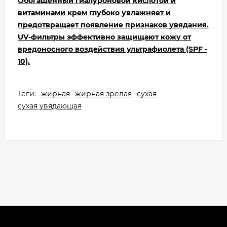
Обогащённый гиалуроновой кислотой и
витаминами крем глубоко
увлажняет и
предотвращает появление признаков увядания.
UV-фильтры эффективно защищают кожу от
вредоносного воздействия ультрафиолета (SPF -
10).
Теги:
жирная
жирная зрелая
сухая
сухая увядающая