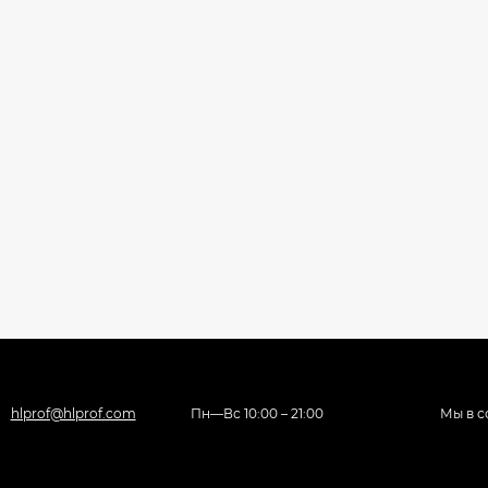
hlprof@hlprof.com
Пн—Вс 10:00 – 21:00
Мы в с