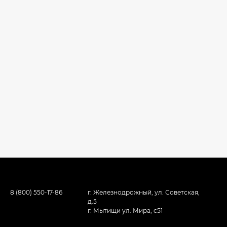
8 (800) 550-17-86
г. Железнодрожный, ул. Советская,
д.5
г. Мытищи ул. Мира, с51