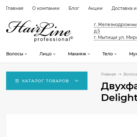
Главная
О компании
Блог
Акции
Доставка и
г. Железнодрожный
д.5
г. Мытищи ул. Мира
Волосы
Лицо
Макияж
Тело
Му
Главная
Волос
КАТАЛОГ ТОВАРОВ
Двухф
Deligh