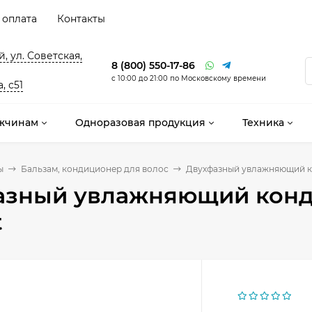
 оплата
Контакты
, ул. Советская,
8 (800) 550-17-86
с 10:00 до 21:00 по Московскому времени
, с51
жчинам
Одноразовая продукция
Техника
ы
Бальзам, кондиционер для волос
Двухфазный увлажняющий ко
азный увлажняющий конд
t