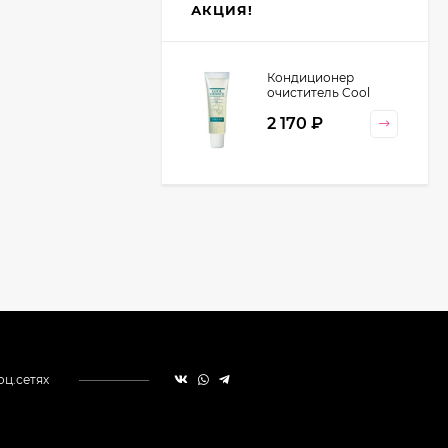
АКЦИЯ!
Кондиционер
очиститель Cool
Orange Lebel
2 170
₽
Cosmetics, 130 гр
оц.сетях