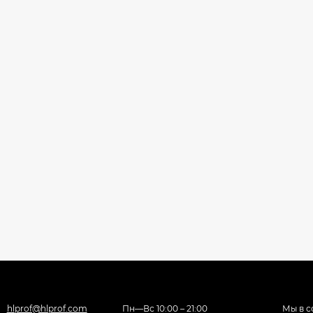
hlprof@hlprof.com
Пн—Вс 10:00 – 21:00
Мы в с