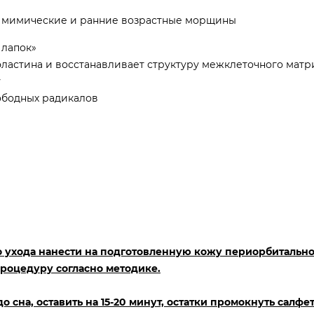
 мимические и ранние возрастные морщины
 лапок»
эластина и восстанавливает структуру межклеточного матр
у
ободных радикалов
о ухода нанести на подготовленную кожу периорбитально
 процедуру согласно методике.
о сна, оставить на 15-20 минут, остатки промокнуть салфе