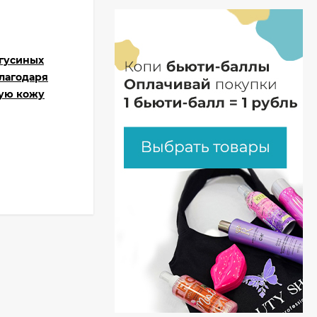
«гусиных
лагодаря
ную кожу