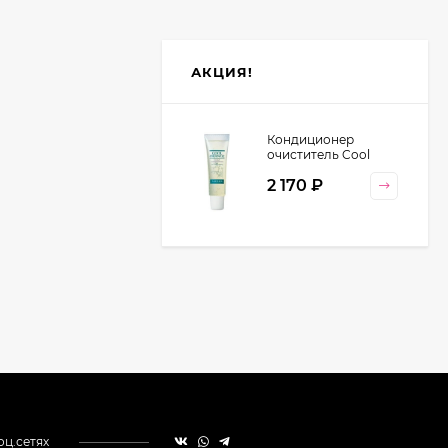
АКЦИЯ!
Кондиционер
очиститель Cool
Orange Lebel
2 170
₽
Cosmetics, 130 гр
оц.сетях