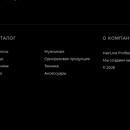
АТАЛОГ
О КОМПА
лосы
Мужчинам
HairLine Profe
цо
Одноразовая продукция
Мы создаем на
кияж
Техника
© 2026
ло
Аксессуары