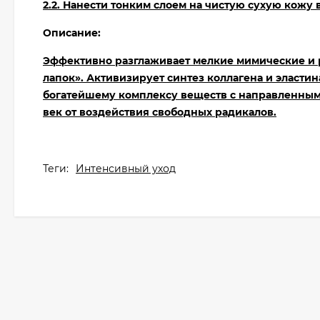
2.2. Нанести тонким слоем на чистую сухую кожу 
Описание:
Эффективно разглаживает мелкие мимические и 
лапок». Активизирует синтез коллагена и эласти
богатейшему комплексу веществ с направленным
век от воздействия свободных радикалов.
Теги:
Интенсивный уход