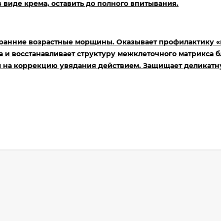
в виде крема, оставить до полного впитывания.
ранние возрастные морщины. Оказывает профилактику 
на и восстанавливает структуру межклеточного
матрикса б
 на коррекцию увядания действием. Защищает деликат