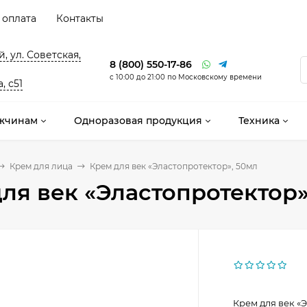
 оплата
Контакты
, ул. Советская,
8 (800) 550-17-86
с 10:00 до 21:00 по Московскому времени
, с51
жчинам
Одноразовая продукция
Техника
Крем для лица
Крем для век «Эластопротектор», 50мл
ля век «Эластопротектор»
Крем для век «