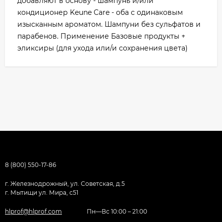
добавляют в основу - шампунь и/или
кондиционер Keune Care - оба с одинаковым
изысканным ароматом. Шампуни без сульфатов и
парабенов. Применение Базовые продукты +
эликсиры (для ухода или/и сохранения цвета)
8 (800) 550-17-86
г. Железнодрожный, ул. Советская, д.5
г. Мытищи ул. Мира, с51
hlprof@hlprof.com
Пн—Вс 10:00 – 21:00