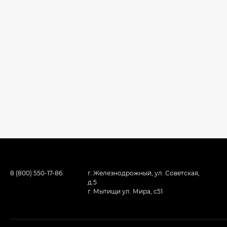
8 (800) 550-17-86
г. Железнодрожный, ул. Советская,
д.5
г. Мытищи ул. Мира, с51