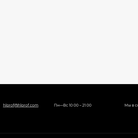
hlprof@hlprof.com
Пн—Вс 10:00 – 21:00
Мы в с