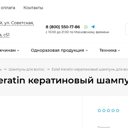
 оплата
Контакты
, ул. Советская,
8 (800) 550-17-86
с 10:00 до 21:00 по Московскому времени
, с51
жчинам
Одноразовая продукция
Техника
ы
Шампунь для волос
Estel Keratin кератиновый шампунь для в
Keratin кератиновый шамп
Линия