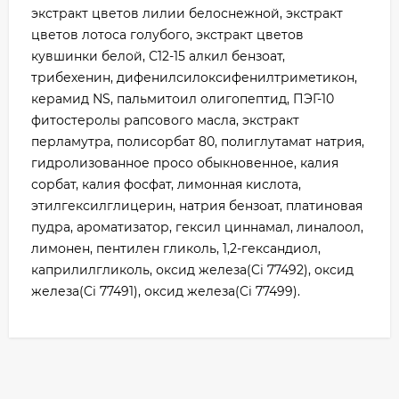
экстракт цветов лилии белоснежной, экстракт
цветов лотоса голубого, экстракт цветов
кувшинки белой, С12-15 алкил бензоат,
трибехенин, дифенилсилоксифенилтриметикон,
керамид NS, пальмитоил олигопептид, ПЭГ-10
фитостеролы рапсового масла, экстракт
перламутра, полисорбат 80, полиглутамат натрия,
гидролизованное просо обыкновенное, калия
сорбат, калия фосфат, лимонная кислота,
этилгексилглицерин, натрия бензоат, платиновая
пудра, ароматизатор, гексил циннамал, линалоол,
лимонен, пентилен гликоль, 1,2-гександиол,
каприлилгликоль, оксид железа(Ci 77492), оксид
железа(Ci 77491), оксид железа(Ci 77499).