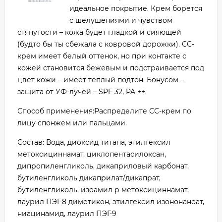
идеальное покрытие. Крем борется
с шелушениями и чувством
стянутости – кожа будет гладкой и сияющей
(будто бы ты сбежала с ковровой дорожки). CC-
крем имеет белый оттенок, но при контакте с
кожей становится бежевым и подстраивается под
цвет кожи – имеет тёплый подтон. Бонусом –
защита от УФ-лучей – SPF 32, PA ++.
Способ применения:Распределите СС-крем по
лицу спонжем или пальцами.
Состав: Вода, диоксид титана, этилгексил
метоксициннамат, циклопентасилоксан,
дипропиленгликоль, дикаприловый карбонат,
бутиленгликоль дикаприлат/дикапрат,
бутиленгликоль, изоамил p-метоксициннамат,
лаурил ПЭГ-8 диметикон, этилгексил изононаноат,
ниацинамид, лаурил ПЭГ-9