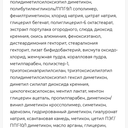
полидиметилсилоксиэтил диметикон,
полибутиленгликоль/ППГ-9/1 сополимер,
фенилтриметикон, хлорид натрия, цитрат натрия,
глицерил бегенат, полиглицерил-6 октастеарат,
экстракт портулака огородного, слюда, диоксид
кремния, окись алюминия, феноксиэтанол,
дистеардимония гекторит, стеаралкония
гекторит, лизат бифидобактерий, висмута оксидо-
хлорид, жемчужная пудра, коралловая пудра,
метилпарабен, полиэстер-1,
триэтоксикаприлилсилан, триэтоксисилилэтил
полидиметилсилоксиэтил гексил диметикон,
диметил силилат диоксида кремния,
циклогексасилоксан, ментил лактат, ментон
глицерин ацеталь, пропилпарабен, диметикон/
винил диметикон кроссполимер, симетикон,
аденозин, гидрированный диметикон, гиалуронат
натрия, ксантановая камедь, метикон, цетил ПЭГ/
ППГ-10/1 диметикон, масло арганы, глицерин,