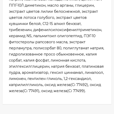
ППГ-10/1 диметикон, масло арганы, глицерин,
экстракт цветов лилии белоснежной, экстракт
цветов лотоса голубого, экстракт цветов
кувшинки белой, С12-15 алкил бензоат,
трибехенин, дифенилсилоксифенилтриметикон,
керамид NS, пальмитоил олигопептид, ПЭГ-10
фитостеролы рапсового масла, экстракт
перламутра, полисорбат 80, полиглутамат натрия,
гидролизованное просо обыкновенное, калия
сорбат, калия фосфат, лимонная кислота,
этилгексилглицерин, натрия бензоат, платиновая
пудра, ароматизатор, гексил циннамал, линалоол,
лимонен, пентилен гликоль, 1,2-гександиол,
каприлилгликоль, оксид железа(Ci 77492), оксид
железа(Ci 77491), оксид железа(Ci 77499).