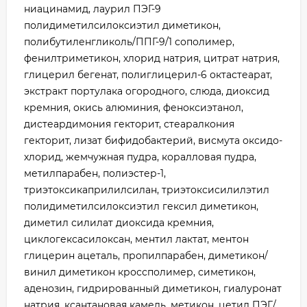
ниацинамид, лаурил ПЭГ-9
полидиметилсилоксиэтил диметикон,
полибутиленгликоль/ППГ-9/1 сополимер,
фенилтриметикон, хлорид натрия, цитрат натрия,
глицерил бегенат, полиглицерил-6 октастеарат,
экстракт портулака огородного, слюда, диоксид
кремния, окись алюминия, феноксиэтанол,
дистеардимония гекторит, стеаралкония
гекторит, лизат бифидобактерий, висмута оксидо-
хлорид, жемчужная пудра, коралловая пудра,
метилпарабен, полиэстер-1,
триэтоксикаприлилсилан, триэтоксисилилэтил
полидиметилсилоксиэтил гексил диметикон,
диметил силилат диоксида кремния,
циклогексасилоксан, ментил лактат, ментон
глицерин ацеталь, пропилпарабен, диметикон/
винил диметикон кроссполимер, симетикон,
аденозин, гидрированный диметикон, гиалуронат
натрия, ксантановая камедь, метикон, цетил ПЭГ/