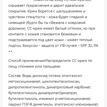
скрывает покраснения и дарит идеальное
покрытие. Крем борется с шелушениями и
чувством стянутости – кожа будет гладкой и
сияющей (будто бы ты сбежала с ковровой
дорожки). CC-крем имеет белый оттенок, но при
контакте с кожей становится бежевым и
подстраивается под цвет кожи – имеет тёплый
подтон. Бонусом – защита от УФ-лучей – SPF 32, PA
++.
Способ применения:Распределите СС-крем по
лицу спонжем или пальцами.
Состав: Вода, диоксид титана, этилгексил
метоксициннамат, циклопентасилоксан,
дипропиленгликоль, дикаприловый карбонат,
бутиленгликоль дикаприлат/дикапрат,
бутиленгликоль, изоамил p-метоксициннамат,
лаурил ПЭГ-8 диметикон, этилгексил изононаноат,