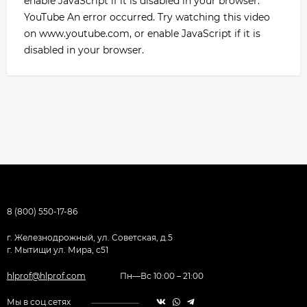
enable JavaScript if it is disabled in your browser.
YouTube An error occurred. Try watching this video
on www.youtube.com, or enable JavaScript if it is
disabled in your browser.
8 (800) 550-17-86
г. Железнодрожный, ул. Советская, д.5
г. Мытищи ул. Мира, с51
hlprof@hlprof.com
Пн—Вс 10:00 – 21:00
Мы в соц.сетях