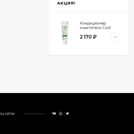
АКЦИЯ!
Кондиционер
очиститель Cool
Orange Lebel
2 170
₽
Cosmetics, 130 гр
оц.сетях