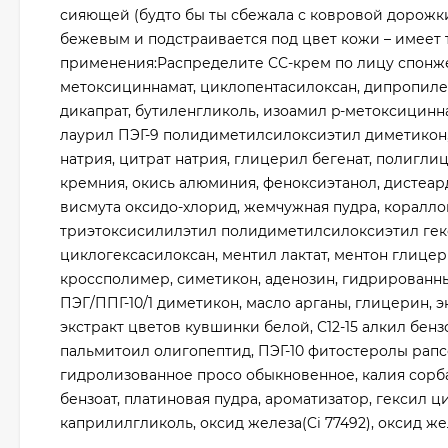
сияющей (будто бы ты сбежала с ковровой дорожки)
бежевым и подстраивается под цвет кожи – имеет тё
применения:Распределите СС-крем по лицу спонжем
метоксициннамат, циклопентасилоксан, дипропиле
дикапрат, бутиленгликоль, изоамил p-метоксицинна
лаурил ПЭГ-9 полидиметилсилоксиэтил диметикон,
натрия, цитрат натрия, глицерил бегенат, полиглиц
кремния, окись алюминия, феноксиэтанол, дистеар
висмута оксидо-хлорид, жемчужная пудра, коралло
триэтоксисилилэтил полидиметилсилоксиэтил гекс
циклогексасилоксан, ментил лактат, ментон глице
кроссполимер, симетикон, аденозин, гидрированны
ПЭГ/ППГ-10/1 диметикон, масло арганы, глицерин, 
экстракт цветов кувшинки белой, С12-15 алкил бе
пальмитоил олигопептид, ПЭГ-10 фитостеролы рапсо
гидролизованное просо обыкновенное, калия сорба
бензоат, платиновая пудра, ароматизатор, гексил ц
каприлилгликоль, оксид железа(Ci 77492), оксид желе