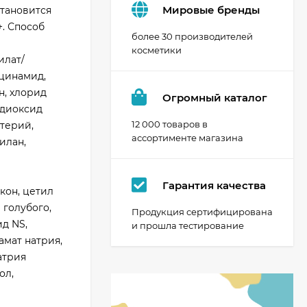
Мировые бренды
становится
+. Способ
более 30 производителей
косметики
илат/
ацинамид,
н, хлорид
Огромный каталог
 диоксид
12 000 товаров в
ктерий,
ассортименте магазина
илан,
Гарантия качества
кон, цетил
 голубого,
Продукция сертифицирована
д NS,
и прошла тестирование
амат натрия,
атрия
ол,