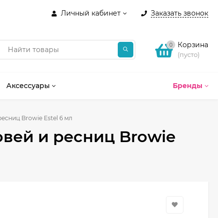
Личный кабинет
Заказать звонок
Корзина
0
(пусто)
Аксессуары
Бренды
есниц Browie Estel 6 мл
овей и ресниц Browie