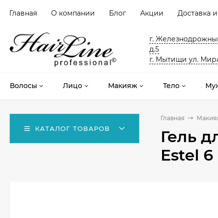
Главная
О компании
Блог
Акции
Доставка и
г. Железнодрожный
д.5
г. Мытищи ул. Мира
Волосы
Лицо
Макияж
Тело
Му
Главная
Макия
КАТАЛОГ ТОВАРОВ
Гель д
Estel 6