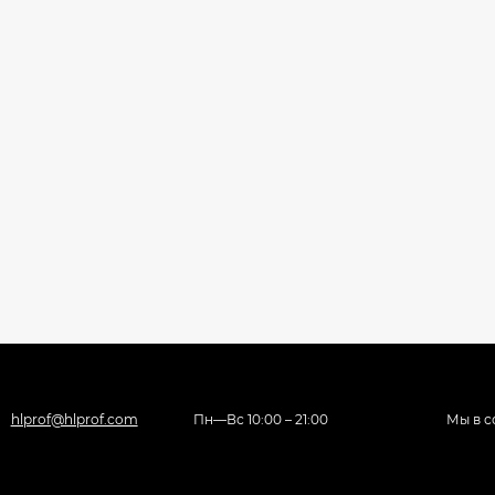
hlprof@hlprof.com
Пн—Вс 10:00 – 21:00
Мы в с