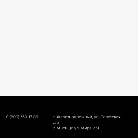
8 (800) 550-17-86
г. Железнодрожный, ул. Советская,
д.5
г. Мытищи ул. Мира, с51