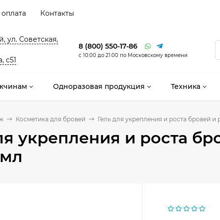
 оплата
Контакты
, ул. Советская,
8 (800) 550-17-86
с 10:00 до 21:00 по Московскому времени
, с51
жчинам
Одноразовая продукция
Техника
ж
Косметика для бровей
Гель для укрепления и роста бровей и р
ля укрепления и роста бр
 мл