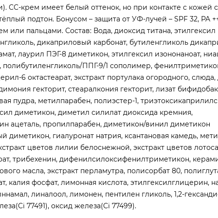
. CC-крем имеет белый оттенок, но при контакте с кожей 
плый подтон. Бонусом – защита от УФ-лучей – SPF 32, PA +
 или пальцами. Состав: Вода, диоксид титана, этилгексил
нгликоль, дикаприловый карбонат, бутиленгликоль дикапр
мат, лаурил ПЭГ-8 диметикон, этилгексил изононаноат, ни
 полибутиленгликоль/ППГ-9/1 сополимер, фенилтриметико
ерил-6 октастеарат, экстракт портулака огородного, слюда,
димония гекторит, стеаралкония гекторит, лизат бифидоба
вая пудра, метилпарабен, полиэстер-1, триэтоксикаприлилс
ил диметикон, диметил силилат диоксида кремния,
рин ацеталь, пропилпарабен, диметикон/винил диметикон
й диметикон, гиалуронат натрия, ксантановая камедь, мети
экстракт цветов лилии белоснежной, экстракт цветов лотоса
нзоат, трибехенин, дифенилсилоксифенилтриметикон, керами
вого масла, экстракт перламутра, полисорбат 80, полиглут
т, калия фосфат, лимонная кислота, этилгексилглицерин, н
иннамал, линалоол, лимонен, пентилен гликоль, 1,2-гександи
за(Ci 77491), оксид железа(Ci 77499).