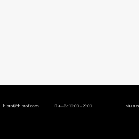
hlprof@hlprof.com
Пн—Вс 10:00 – 21:00
Мы в с