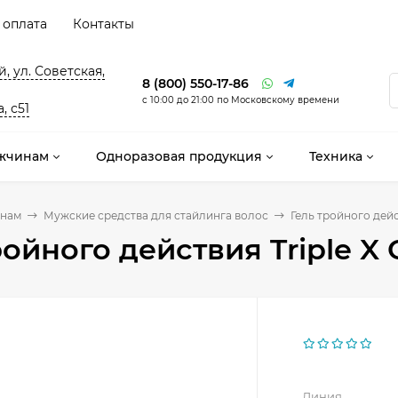
 оплата
Контакты
, ул. Советская,
8 (800) 550-17-86
с 10:00 до 21:00 по Московскому времени
, с51
жчинам
Одноразовая продукция
Техника
нам
Мужские средства для стайлинга волос
Гель тройного дейст
ройного действия Triple X 
Линия