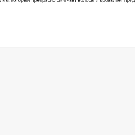
аллы, который прекрасно смягчает волосы и добавляет пря