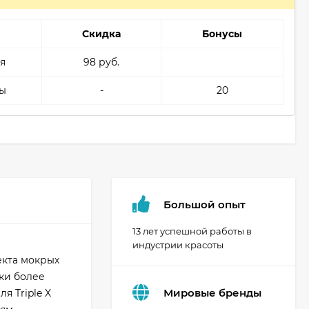
Скидка
Бонусы
я
98 руб.
ы
-
20
Большой опыт
13 лет успешной работы в
индустрии красоты
екта мокрых
ски более
Мировые бренды
я Triple X