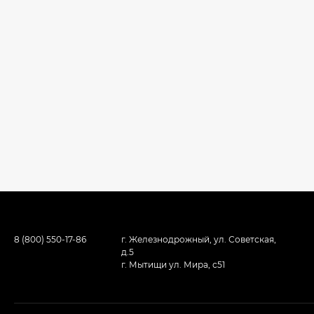
8 (800) 550-17-86
г. Железнодрожный, ул. Советская,
д.5
г. Мытищи ул. Мира, с51