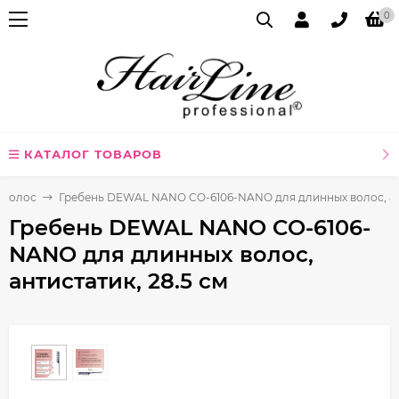
0
КАТАЛОГ ТОВАРОВ
я волос
Гребень DEWAL NANO CO-6106-NANO для длинных волос, ант
Гребень DEWAL NANO CO-6106-
NANO для длинных волос,
антистатик, 28.5 см