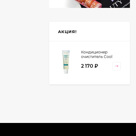
АКЦИЯ!
Кондиционер
очиститель Cool
Orange Lebel
2 170
₽
Cosmetics, 130 гр