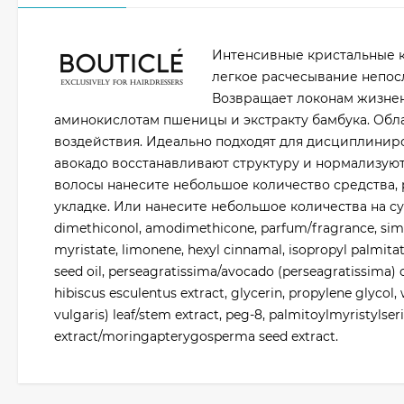
Интенсивные кристальные к
легкое расчесывание непосл
Возвращает локонам жизнен
аминокислотам пшеницы и экстракту бамбука. Обл
воздействия. Идеально подходят для дисциплиниро
авокадо восстанавливают структуру и нормализую
волосы нанесите небольшое количество средства, 
укладке. Или нанесите небольшое количества на сух
dimethiconol, amodimethicone, parfum/fragrance, simmo
myristate, limonene, hexyl cinnamal, isopropyl palmita
seed oil, perseagratissima/avocado (perseagratissima) oi
hibiscus esculentus extract, glycerin, propylene glyc
vulgaris) leaf/stem extract, peg-8, palmitoylmyristyls
extract/moringapterygosperma seed extract.