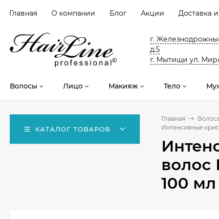
Главная
О компании
Блог
Акции
Доставка и
г. Железнодрожный
д.5
г. Мытищи ул. Мира
Волосы
Лицо
Макияж
Тело
Му
Главная
Волос
Интенсивные криста
КАТАЛОГ ТОВАРОВ
Интен
волос I
100 мл