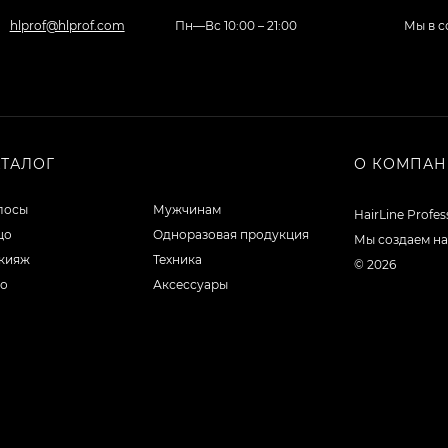
hlprof@hlprof.com
Пн—Вс 10:00 – 21:00
Мы в с
АТАЛОГ
О КОМПА
лосы
Мужчинам
HairLine Profe
цо
Одноразовая продукция
Мы создаем на
кияж
Техника
© 2026
ло
Аксессуары