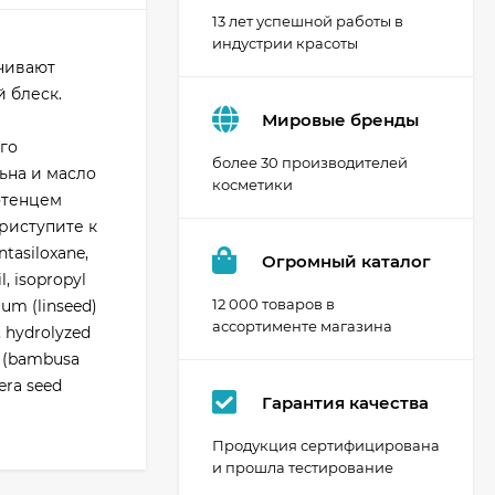
13 лет успешной работы в
индустрии красоты
чивают
 блеск.
Мировые бренды
го
более 30 производителей
ьна и масло
косметики
отенцем
риступите к
tasiloxane,
Огромный каталог
, isopropyl
12 000 товаров в
mum (linseed)
ассортименте магазина
, hydrolyzed
o (bambusa
era seed
Гарантия качества
Продукция сертифицирована
и прошла тестирование