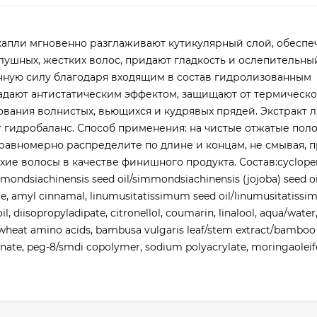
апли мгновенно разглаживают кутикулярный слой, обеспе
ушных, жестких волос, придают гладкость и ослепительный
ную силу благодаря входящим в состав гидролизованным
адают антистатическим эффектом, защищают от термическо
вания волнистых, вьющихся и кудрявых прядей. Экстракт л
т гидробаланс. Способ применения: на чистые отжатые пол
равномерно распределите по длине и концам, не смывая, п
ие волосы в качестве финишного продукта. Состав:cyclopen
ndsiachinensis seed oil/simmondsiachinensis (jojoba) seed oil
te, amyl cinnamal, linumusitatissimum seed oil/linumusitatissi
l, diisopropyladipate, citronellol, coumarin, linalool, aqua/water
ol, wheat amino acids, bambusa vulgaris leaf/stem extract/bambo
erinate, peg-8/smdi copolymer, sodium polyacrylate, moringaoleif