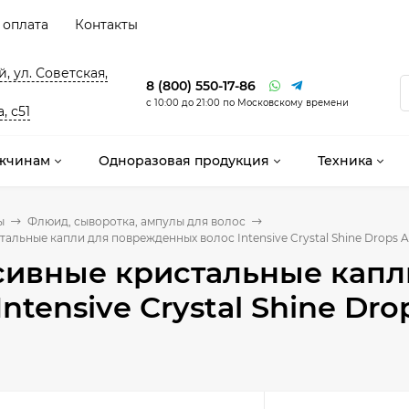
 оплата
Контакты
, ул. Советская,
8 (800) 550-17-86
с 10:00 до 21:00 по Московскому времени
, с51
жчинам
Одноразовая продукция
Техника
ы
Флюид, сыворотка, ампулы для волос
льные капли для поврежденных волос Intensive Crystal Shine Drops Atel
сивные кристальные капл
ntensive Crystal Shine Drop