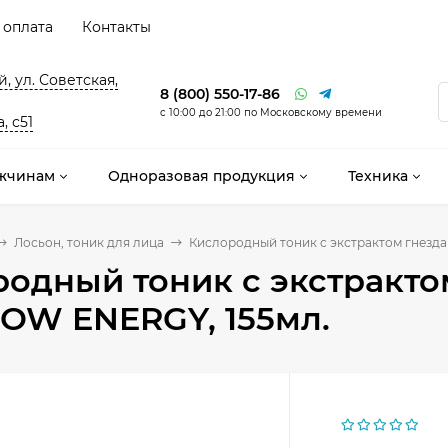
 оплата
Контакты
, ул. Советская,
8 (800) 550-17-86
с 10:00 до 21:00 по Московскому времени
, с51
жчинам
Одноразовая продукция
Техника
Лосьон, тоник для лица
Кислородный тоник с экстрактом гнезд
одный тоник с экстракто
OW ENERGY, 155мл.