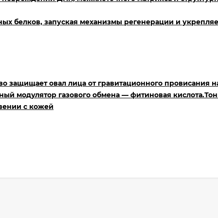
ых белков, запуская механизмы регенерации и укрепля
во защищает овал лица от гравитационного провисания н
ный модулятор газового обмена — фитиновая кислота.Тон
вении с кожей