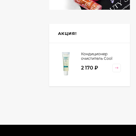
АКЦИЯ!
Кондиционер
очиститель Cool
Orange Lebel
2 170
₽
Cosmetics, 130 гр