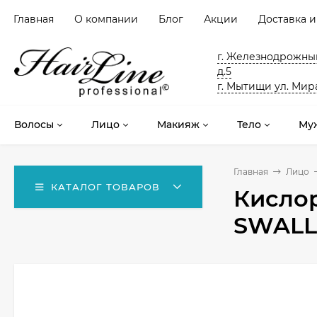
Главная
О компании
Блог
Акции
Доставка и
г. Железнодрожный
д.5
г. Мытищи ул. Мира
Волосы
Лицо
Макияж
Тело
Му
Главная
Лицо
КАТАЛОГ ТОВАРОВ
Кислор
SWALL