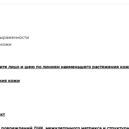
выраженности
 кожи
рите лицо и шею по линиям наименьшего растяжения ко
ния кожи
кт
, повреждений ДНК, межклеточного матрикса и структур