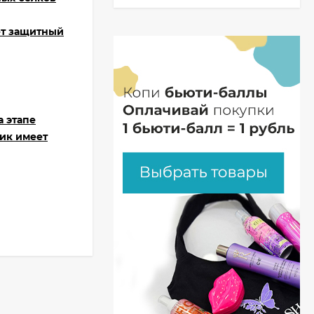
ет защитный
а этапе
ик имеет