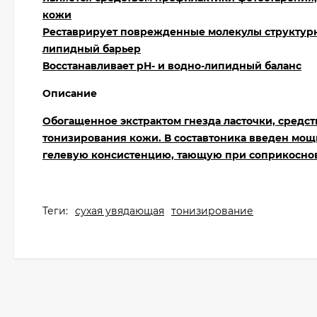
кожи
Реставрирует поврежденные молекулы структурн
липидный барьер
Восстанавливает рН- и водно-липидный баланс
Описание
Обогащенное экстрактом гнезда ласточки, средст
тонизирования кожи. В составтоника введен мощ
гелевую консистенцию, тающую при соприкосно
Теги:
сухая увядающая
тонизирование