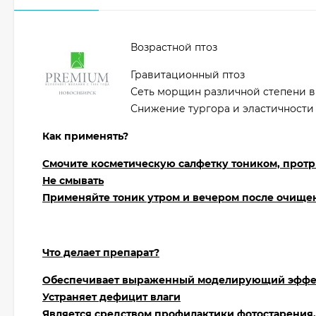
Возрастной птоз
Гравитационный птоз
Сеть морщин различной степени 
Снижение тургора и эластичности
Как применять?
Смочите косметическую салфетку тоником, прот
Не смывать
Применяйте тоник утром и вечером после очище
Что делает препарат?
Обеспечивает выраженный моделирующий эффе
Устраняет дефицит влаги
Является средством профилактики фотостарения