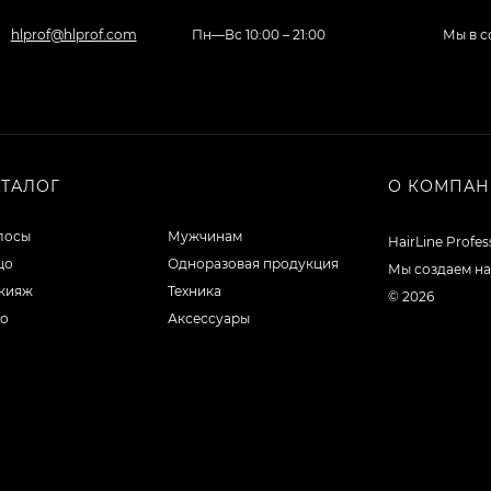
hlprof@hlprof.com
Пн—Вс 10:00 – 21:00
Мы в с
АТАЛОГ
О КОМПА
лосы
Мужчинам
HairLine Profe
цо
Одноразовая продукция
Мы создаем на
кияж
Техника
© 2026
ло
Аксессуары