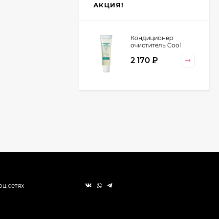
АКЦИЯ!
Кондиционер
очиститель Cool
Orange Lebel
2 170
₽
Cosmetics, 130 гр
оц.сетях