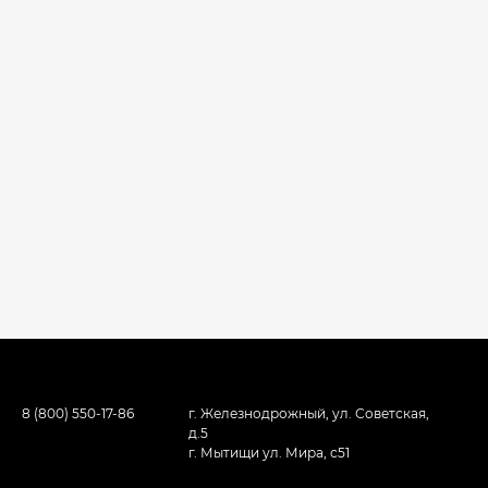
8 (800) 550-17-86
г. Железнодрожный, ул. Советская,
д.5
г. Мытищи ул. Мира, с51