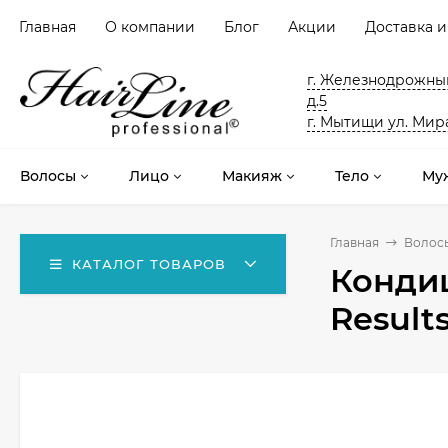
Главная
О компании
Блог
Акции
Доставка и
г. Железнодрожный
д.5
г. Мытищи ул. Мира
Волосы
Лицо
Макияж
Тело
Му
Главная
Волос
КАТАЛОГ ТОВАРОВ
Кондиц
Result