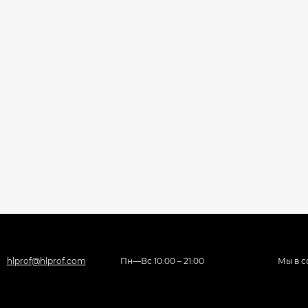
hlprof@hlprof.com
Пн—Вс 10:00 – 21:00
Мы в с