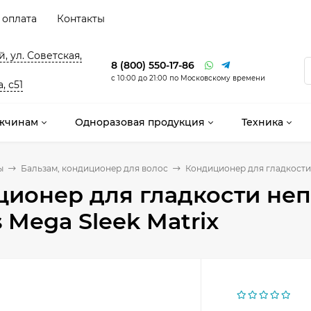
 оплата
Контакты
, ул. Советская,
8 (800) 550-17-86
с 10:00 до 21:00 по Московскому времени
, с51
жчинам
Одноразовая продукция
Техника
ы
Бальзам, кондиционер для волос
Кондиционер для гладкости н
ионер для гладкости неп
s Mega Sleek Matrix