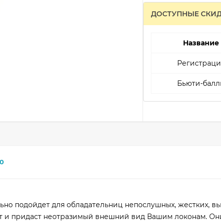
ДОСТУПНЫЕ СКИ
Название
Регистраци
Бьюти-балл
0
но подойдет для обладательниц непослушных, жестких, в
ит и придаст неотразимый внешний вид Вашим локонам. Он