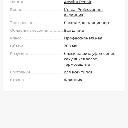
Линия
Absolut Repair
Бренд
L'oreal Professionnel
(Франция)
Тип средства
бальзам, кондиционер
Область нанесения
Вся длина
Класс
Профессиональная
Объём
200 мл
Результат
блеск, защита уф, лечение
секущихся волос,
термозащита
Состояние
для всех типов
Страна
Франция