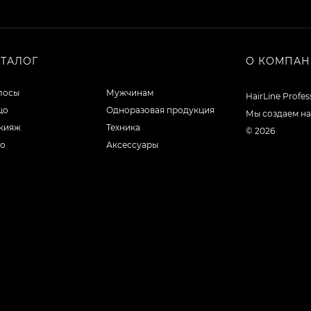
АТАЛОГ
О КОМПА
лосы
Мужчинам
HairLine Profe
цо
Одноразовая продукция
Мы создаем на
кияж
Техника
© 2026
ло
Аксессуары