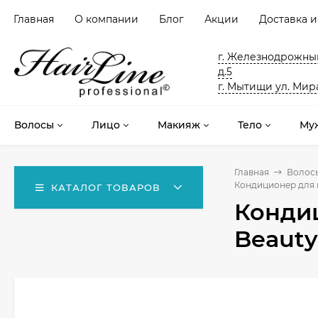
Главная
О компании
Блог
Акции
Доставка и
г. Железнодрожный
д.5
г. Мытищи ул. Мира
Волосы
Лицо
Макияж
Тело
Му
Главная
Волос
Кондиционер для во
КАТАЛОГ ТОВАРОВ
Кондиц
Beauty 