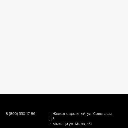
8 (800) 550-17-86
г. Железнодрожный, ул. Советская,
д.5
г. Мытищи ул. Мира, с51