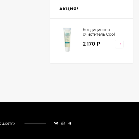
АКЦИЯ!
Кондиционер
очиститель Cool
Orange Lebel
2 170
₽
Cosmetics, 130 гр
оц.сетях