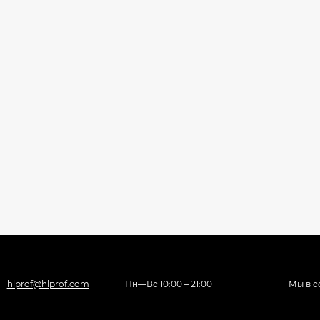
hlprof@hlprof.com
Пн—Вс 10:00 – 21:00
Мы в с