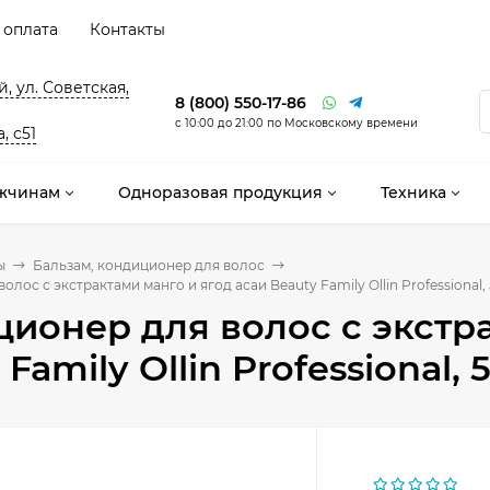
 оплата
Контакты
, ул. Советская,
8 (800) 550-17-86
с 10:00 до 21:00 по Московскому времени
, с51
жчинам
Одноразовая продукция
Техника
ы
Бальзам, кондиционер для волос
лос с экстрактами манго и ягод асаи Beauty Family Ollin Professional,
ионер для волос с экстра
Family Ollin Professional,