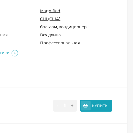
Magnified
CHI (США)
бальзам, кондиционер
ения
Вся длина
Профессиональная
СТИКИ
-
+
КУПИТЬ