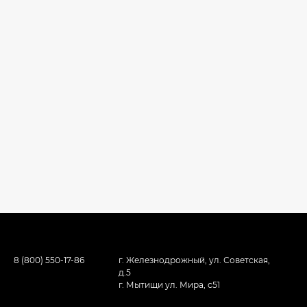
8 (800) 550-17-86
г. Железнодрожный, ул. Советская,
д.5
г. Мытищи ул. Мира, с51