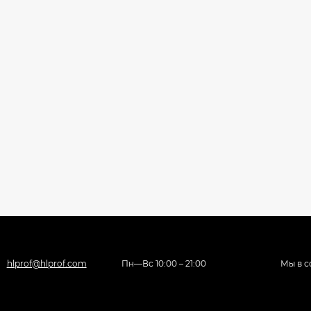
hlprof@hlprof.com
Пн—Вс 10:00 – 21:00
Мы в с