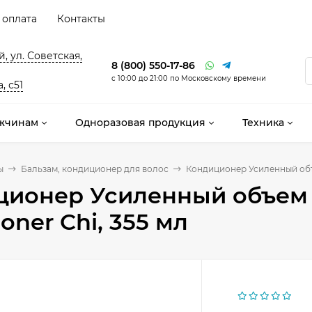
 оплата
Контакты
, ул. Советская,
8 (800) 550-17-86
с 10:00 до 21:00 по Московскому времени
, с51
жчинам
Одноразовая продукция
Техника
ы
Бальзам, кондиционер для волос
Кондиционер Усиленный объе
ционер Усиленный объем 
ioner Chi, 355 мл