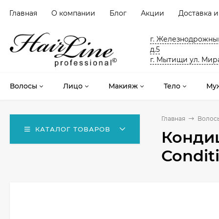
Главная
О компании
Блог
Акции
Доставка и
г. Железнодрожный
д.5
г. Мытищи ул. Мира
Волосы
Лицо
Макияж
Тело
Му
Главная
Волос
КАТАЛОГ ТОВАРОВ
Конди
Condit