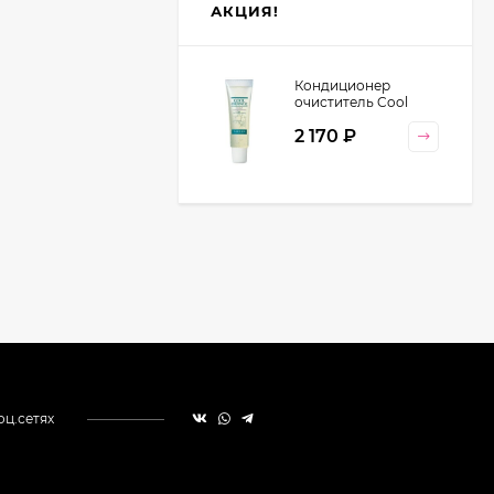
АКЦИЯ!
Кондиционер
очиститель Cool
Orange Lebel
2 170
₽
Cosmetics, 130 гр
оц.сетях