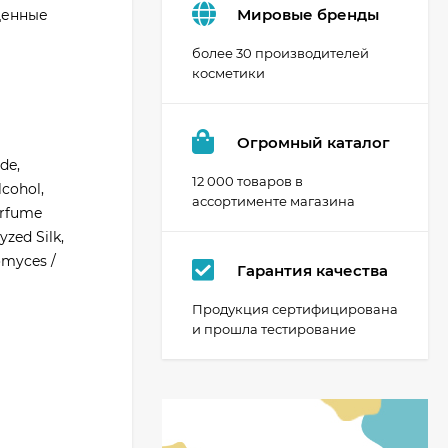
Мировые бренды
денные
более 30 производителей
косметики
Огромный каталог
de,
12 000 товаров в
lcohol,
ассортименте магазина
Perfume
yzed Silk,
omyces /
Гарантия качества
Продукция сертифицирована
и прошла тестирование