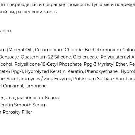
ет повреждения и сокращает ломкость. Тусклые и повреж
ый вид и шелковистость.
лосы.
idum (Mineral Oil), Cetrimonium Chloride, Bechetrimonium Chlori
enzoate, Quaternium-22 Silicone, Oleilerucate, Polyquaternyl A
Alcohol, Polysilicone-18-Cetyl Phosphate, Ppg-3 Myristyl Ether, 
cet-6 Ppg-1, Hydrolyzed Keratin, Keratin, Phenoxyethane , Hydrol
e, Saccharomyces / Zinc Enzyme, Potassium Sorbate, Sacchar
l Cinnamal, Limonene.
дства для волос от Keune:
eratin Smooth Serum
Porosity Filler