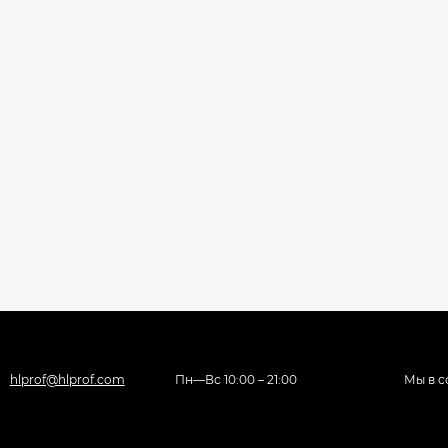
hlprof@hlprof.com
Пн—Вс 10:00 – 21:00
Мы в с