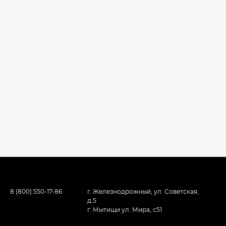
8 (800) 550-17-86
г. Железнодрожный, ул. Советская,
д.5
г. Мытищи ул. Мира, с51