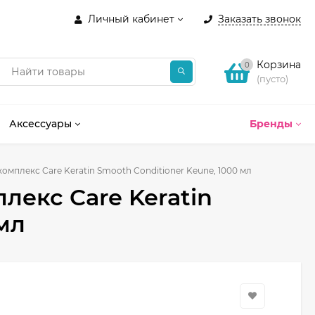
Личный кабинет
Заказать звонок
Корзина
0
(пусто)
Аксессуары
Бренды
мплекс Care Keratin Smooth Conditioner Keune, 1000 мл
екс Care Keratin
мл