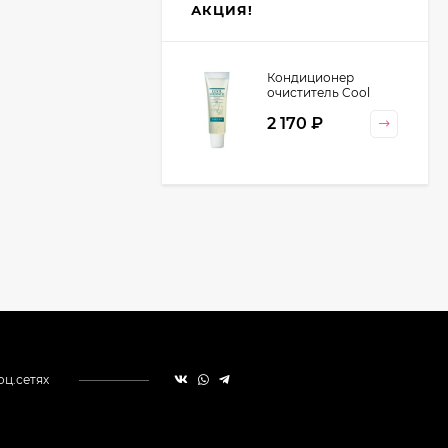
АКЦИЯ!
Кондиционер
очиститель Cool
Orange Lebel
2 170
₽
Cosmetics, 130 гр
оц.сетях