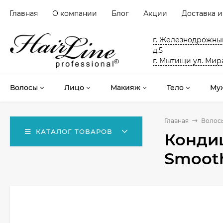
Главная
О компании
Блог
Акции
Доставка и
г. Железнодрожный
д.5
г. Мытищи ул. Мира
Волосы
Лицо
Макияж
Тело
Му
Главная
Волос
КАТАЛОГ ТОВАРОВ
Кондиц
Smooth