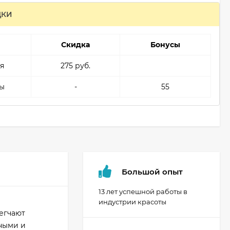
ДКИ
Скидка
Бонусы
я
275 руб.
ы
-
55
Большой опыт
13 лет успешной работы в
индустрии красоты
егчают
чными и