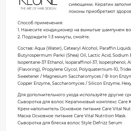
сияющими. Кератин заполня
локоны приобретают здоров
Способ применения:
1. Нанесите кондиционер на вымытые шампунем во
2. Подождите 1-3 минуты, смойте.
Состав: Aqua (Water), Cetearyl Alcohol, Paraffin Liqu
Butyrospermum Parkii (Shea) Oil, Lactic Acid, Sodium B
Isopentane-37 Ethanol, Isoparaffinol-37, Isoperphenol, 
(Flavoring), Propylene Glycol, Polyquaternium-10, Tride
Sweetener / Magnesium Saccharomyces / Ф Iron Enzym
Copper Enzyme, Saccharomyces / Silicon Enzyme, Hexy
Для дополнительного ухода используйте другие сре
Сыворотка для волос Кератиновый комплекс Care K
Крем-наполнитель Основное питание Care Vital Nutr 
Маска Основное питание Care Vital Nutrition Mask
Сыворотка для блеска волос Style Defrizz Serum