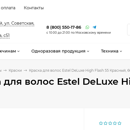
 оплата
Контакты
, ул. Советская,
8 (800) 550-17-86
с 10:00 до 21:00 по Московскому времени
, с51
жчинам
Одноразовая продукция
Техника
ы
Краски
Краска для волос Estel DeLuxe High Flash 55 Красный, 
 для волос Estel DeLuxe H