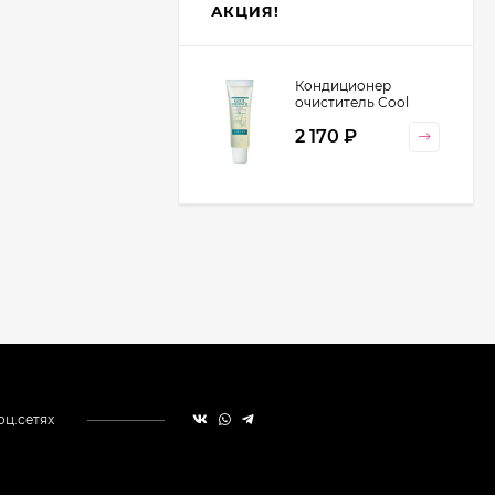
АКЦИЯ!
Кондиционер
очиститель Cool
Orange Lebel
2 170
₽
Cosmetics, 130 гр
оц.сетях