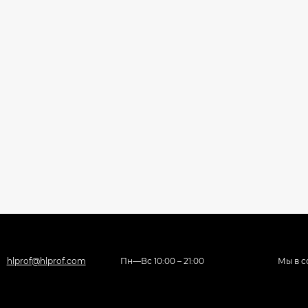
hlprof@hlprof.com
Пн—Вс 10:00 – 21:00
Мы в с