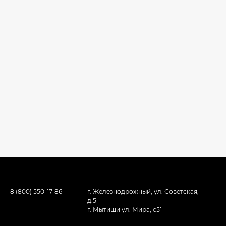
8 (800) 550-17-86
г. Железнодрожный, ул. Советская,
д.5
г. Мытищи ул. Мира, с51