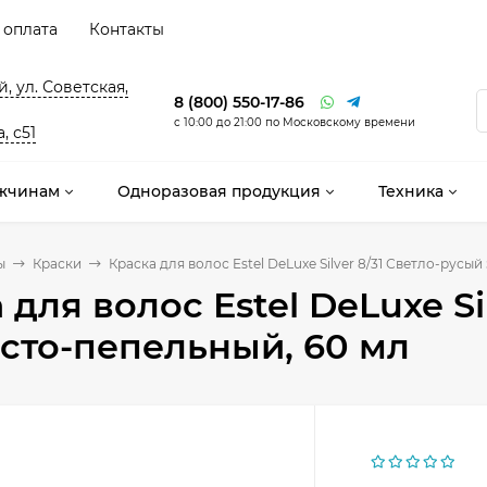
 оплата
Контакты
, ул. Советская,
8 (800) 550-17-86
с 10:00 до 21:00 по Московскому времени
, с51
жчинам
Одноразовая продукция
Техника
ы
Краски
Краска для волос Estel DeLuxe Silver 8/31 Светло-русы
 для волос Estel DeLuxe Si
сто-пепельный, 60 мл