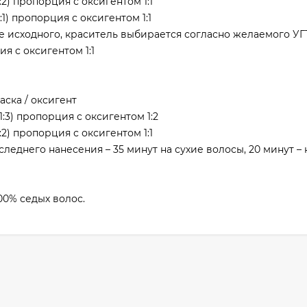
:2) пропорция с оксигентом 1:1
:1) пропорция с оксигентом 1:1
 исходного, краситель выбирается согласно желаемого УГТ
ия с оксигентом 1:1
ска / оксигент
1:3) пропорция с оксигентом 1:2
:2) пропорция с оксигентом 1:1
еднего нанесения – 35 минут на сухие волосы, 20 минут –
00% седых волос.