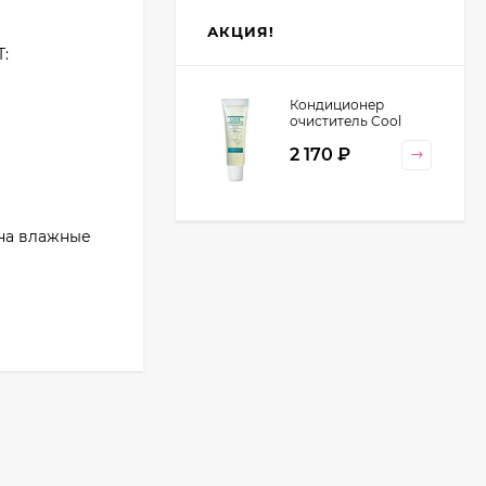
АКЦИЯ!
:
Кондиционер
очиститель Cool
Orange Lebel
2 170
₽
Cosmetics, 130 гр
 на влажные