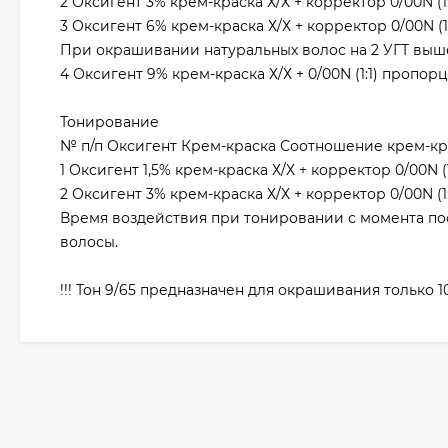
2 Оксигент 3% крем-краска Х/Х + корректор 0/00N (1
3 Оксигент 6% крем-краска Х/Х + корректор 0/00N (1
При окрашивании натуральных волос на 2 УГТ выше
4 Оксигент 9% крем-краска Х/Х + 0/00N (1:1) пропорц
Тонирование
№ п/п Оксигент Крем-краска Соотношение крем-кра
1 Оксигент 1,5% крем-краска Х/Х + корректор 0/00N (
2 Оксигент 3% крем-краска Х/Х + корректор 0/00N (1
Время воздействия при тонировании с момента посл
волосы.
!!! Тон 9/65 предназначен для окрашивания только 1