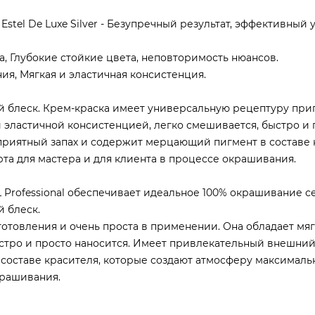
stel De Luxe Silver - Безупречный результат, эффективный у
, Глубокие стойкие цвета, неповторимость нюансов.
ия, Мягкая и эластичная консистенция.
й блеск. Крем-краска имеет универсальную рецептуру при
й эластичной консистенцией, легко смешивается, быстро и 
приятный запах и содержит мерцающий пигмент в составе 
а для мастера и для клиента в процессе окрашивания.
EL Professional обеспечивает идеальное 100% окрашивание с
 блеск.
отовления и очень проста в применении. Она обладает мя
стро и просто наносится. Имеет привлекательный внешний
составе красителя, которые создают атмосферу максималь
крашивания.