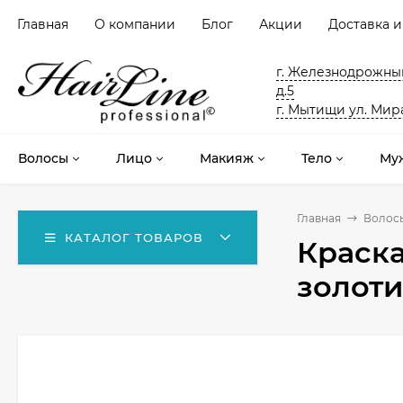
Главная
О компании
Блог
Акции
Доставка и
г. Железнодрожный
д.5
г. Мытищи ул. Мира
Волосы
Лицо
Макияж
Тело
Му
Главная
Волос
КАТАЛОГ ТОВАРОВ
Краска
золоти