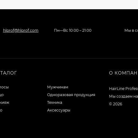
hlprof@hlprof.com
Пн—Вс 10:00 – 21:00
Мы в с
АТАЛОГ
О КОМПА
лосы
Мужчинам
HairLine Profe
цо
Одноразовая продукция
Мы создаем на
кияж
Техника
© 2026
ло
Аксессуары