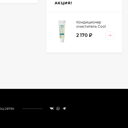
АКЦИЯ!
Кондиционер
очиститель Cool
Orange Lebel
2 170
₽
Cosmetics, 130 гр
оц.сетях