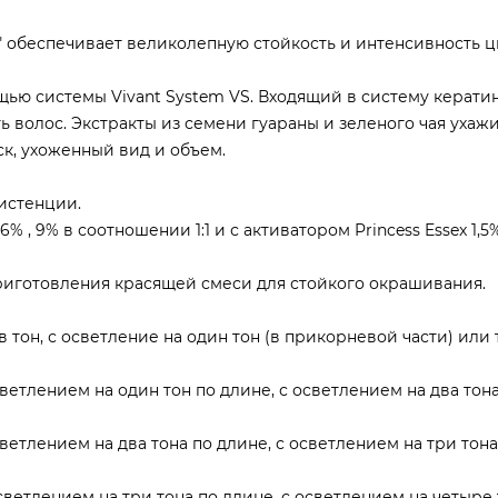
 обеспечивает великолепную стойкость и интенсивность цв
щью системы Vivant System VS. Входящий в систему керат
ь волос. Экстракты из семени гуараны и зеленого чая ухаж
ск, ухоженный вид и объем.
истенции.
6% , 9% в соотношении 1:1 и с активатором Princess Essex 1,5
риготовления красящей смеси для стойкого окрашивания.
 в тон, с осветление на один тон (в прикорневой части) или
светлением на один тон по длине, с осветлением на два тона
светлением на два тона по длине, с осветлением на три тона
осветлением на три тона по длине, с осветлением на четыре 