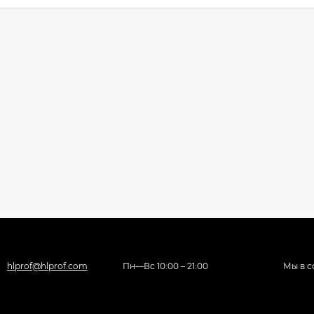
hlprof@hlprof.com
Пн—Вс 10:00 – 21:00
Мы в с