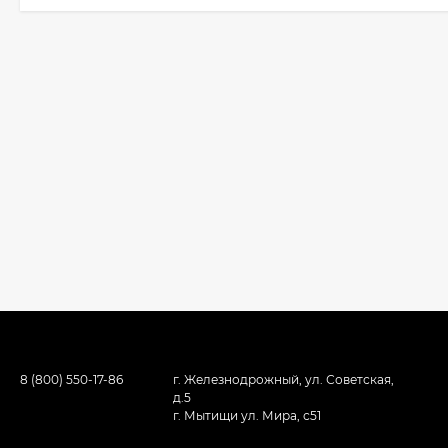
8 (800) 550-17-86
г. Железнодрожный, ул. Советская,
д.5
г. Мытищи ул. Мира, с51