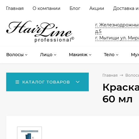
Главная
О компании
Блог
Акции
Доставка и
г. Железнодрожный
д.5
г. Мытищи ул. Мира
Волосы
Лицо
Макияж
Тело
Му
Главная
Волос
КАТАЛОГ ТОВАРОВ
Краска
60 мл