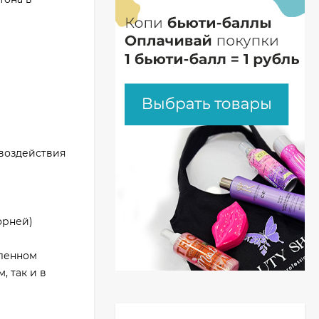
 воздействия
орней)
вленном
, так и в