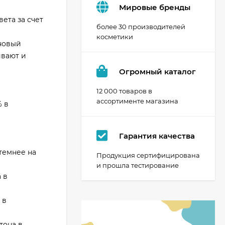
Мировые бренды
ета за счет
более 30 производителей
косметики
иновый
ивают и
Огромный каталог
12 000 товаров в
ассортименте магазина
% в
Гарантия качества
 темнее на
Продукция сертифицирована
и прошла тестирование
 в
 в
тона в