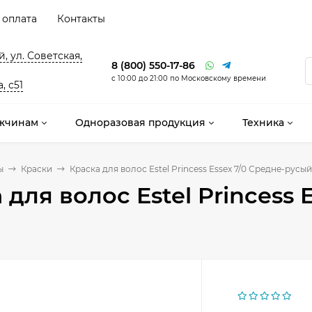
 оплата
Контакты
, ул. Советская,
8 (800) 550-17-86
с 10:00 до 21:00 по Московскому времени
, с51
жчинам
Одноразовая продукция
Техника
ы
Краски
Краска для волос Estel Princess Essex 7/0 Средне-русый
 для волос Estel Princess 