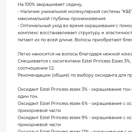
На 100% закрашивает седину.
- Наличие уникальной молекулярной системы "K&E"
максимальной глубины проникновения
- Оптимальный уход во время окрашивания с помо
комплекс восстанавливает структуру и эластичност
питают их по всей длине. Волосы приобретают бле
Легко наносится на волосы благодаря нежной конс
Смешивается с оксигентами Estel Princess Essex 3%, 
соотношении 1:2.
Рекомендации (общие) по выбору оксиданта для п
Оксидант Estel Princess essex 3% - окрашивание тон
один тон.
Оксидант Estel Princess essex 6% - окрашивание с о
прикорневой части
Оксидант Estel Princess essex 9% - окрашивание с о
прикорневой части
Оксидант Estel Princess essex 12% - окрашивание с 