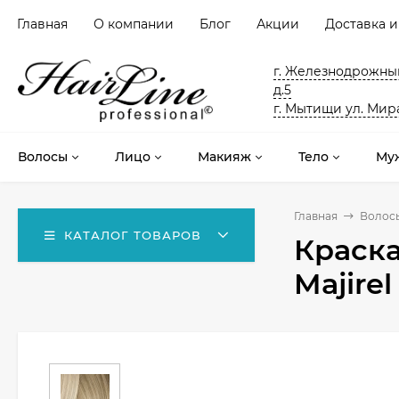
Главная
О компании
Блог
Акции
Доставка и
г. Железнодрожный
д.5
г. Мытищи ул. Мира
Волосы
Лицо
Макияж
Тело
Му
Главная
Волос
КАТАЛОГ ТОВАРОВ
Краска
Majire