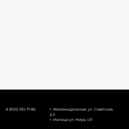
8 (800) 550-17-86
г. Железнодрожный, ул. Советская,
д.5
г. Мытищи ул. Мира, с51