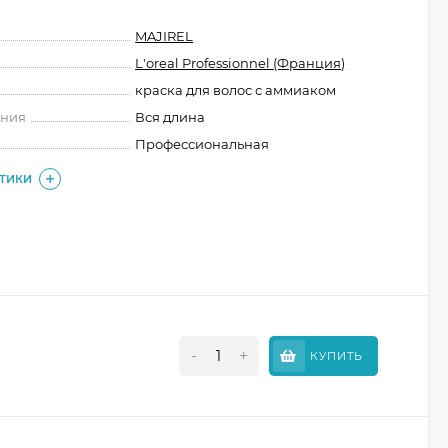
MAJIREL
L'oreal Professionnel (Франция)
краска для волос с аммиаком
ения
Вся длина
Профессиональная
СТИКИ
-
+
КУПИТЬ