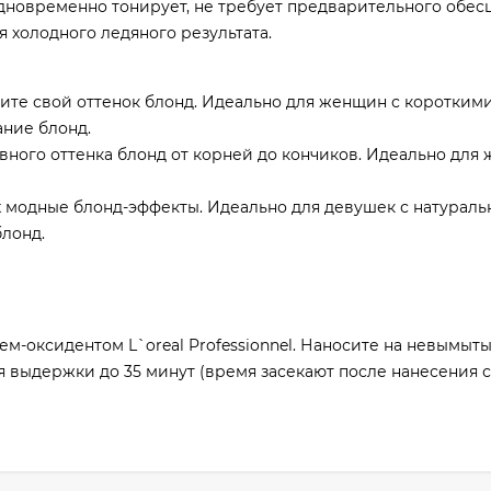
 одновременно тонирует, не требует предварительного обес
 холодного ледяного результата.
вите свой оттенок блонд. Идеально для женщин с коротким
ние блонд.
ного оттенка блонд от корней до кончиков. Идеально для
х модные блонд-эффекты. Идеально для девушек с натурал
лонд.
ем-оксидентом L`oreal Professionnel. Наносите на невымыт
я выдержки до 35 минут (время засекают после нанесения 