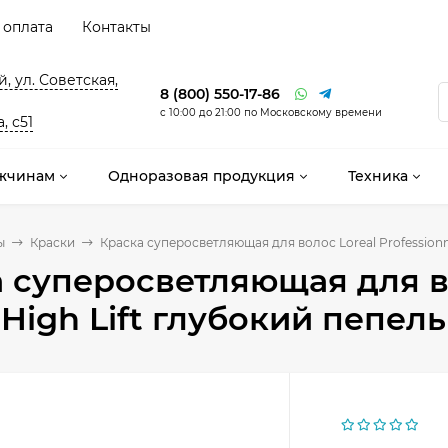
 оплата
Контакты
, ул. Советская,
8 (800) 550-17-86
с 10:00 до 21:00 по Московскому времени
, с51
жчинам
Одноразовая продукция
Техника
ы
Краски
Краска суперосветляющая для волос Loreal Professionne
 суперосветляющая для во
l High Lift глубокий пепел