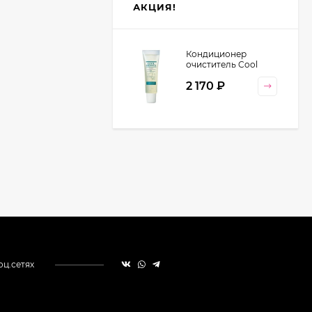
АКЦИЯ!
Кондиционер
очиститель Cool
Orange Lebel
2 170
₽
Cosmetics, 130 гр
оц.сетях