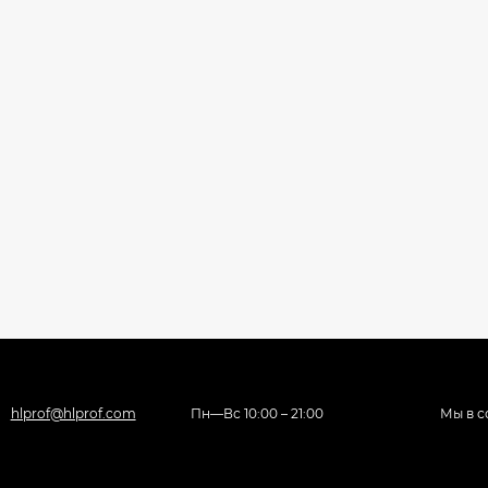
hlprof@hlprof.com
Пн—Вс 10:00 – 21:00
Мы в с