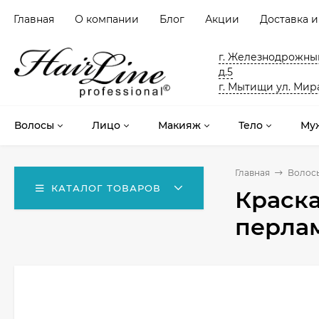
Главная
О компании
Блог
Акции
Доставка и
г. Железнодрожный
д.5
г. Мытищи ул. Мира
Волосы
Лицо
Макияж
Тело
Му
Главная
Волос
КАТАЛОГ ТОВАРОВ
Краска
перла