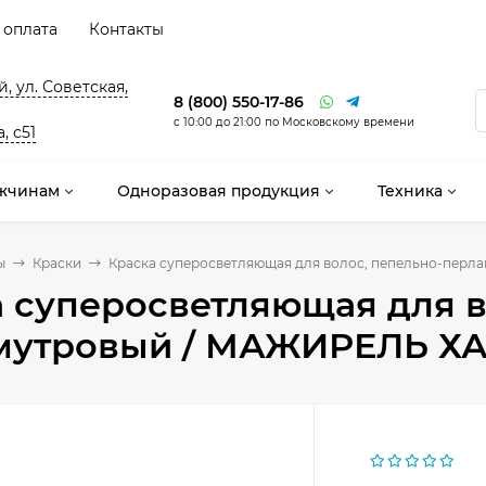
 оплата
Контакты
, ул. Советская,
8 (800) 550-17-86
с 10:00 до 21:00 по Московскому времени
, с51
жчинам
Одноразовая продукция
Техника
ы
Краски
Краска суперосветляющая для волос, пепельно-пер
 суперосветляющая для в
мутровый / МАЖИРЕЛЬ ХА