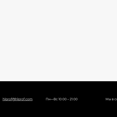
hlprof@hlprof.com
Пн—Вс 10:00 – 21:00
Мы в с