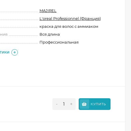
MAJIREL
L'oreal Professionnel (Франция)
краска для волос с аммиаком
ения
Вся длина
Профессиональная
СТИКИ
-
+
КУПИТЬ