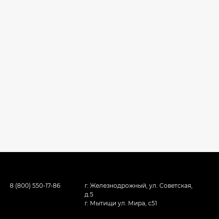
8 (800) 550-17-86
г. Железнодрожный, ул. Советская,
д.5
г. Мытищи ул. Мира, с51