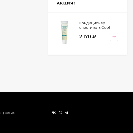
АКЦИЯ!
Кондиционер
очиститель Cool
Orange Lebel
2 170
₽
Cosmetics, 130 гр
оц.сетях