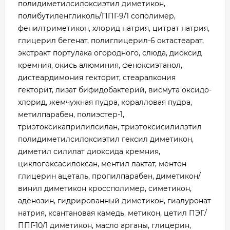
полидиметилсилоксиэтил диметикон,
полибутиленгликоль/ППГ-9/1 сополимер,
фенилтриметикон, хлорид натрия, цитрат натрия,
глицерил бегенат, полиглицерил-6 октастеарат,
экстракт портулака огородного, слюда, диоксид
кремния, окись алюминия, феноксиэтанол,
дистеардимония гекторит, стеаралкония
гекторит, лизат бифидобактерий, висмута оксидо-
хлорид, жемчужная пудра, коралловая пудра,
метилпарабен, полиэстер-1,
триэтоксикаприлилсилан, триэтоксисилилэтил
полидиметилсилоксиэтил гексил диметикон,
диметил силилат диоксида кремния,
циклогексасилоксан, ментил лактат, ментон
глицерин ацеталь, пропилпарабен, диметикон/
винил диметикон кроссполимер, симетикон,
аденозин, гидрированный диметикон, гиалуронат
натрия, ксантановая камедь, метикон, цетил ПЭГ/
ППГ-10/1 диметикон, масло арганы, глицерин,