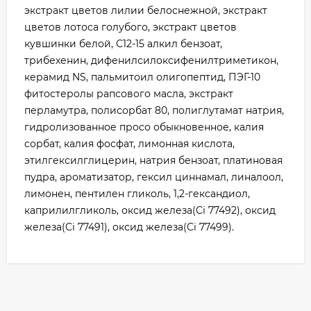
экстракт цветов лилии белоснежной, экстракт
цветов лотоса голубого, экстракт цветов
кувшинки белой, С12-15 алкил бензоат,
трибехенин, дифенилсилоксифенилтриметикон,
керамид NS, пальмитоил олигопептид, ПЭГ-10
фитостеролы рапсового масла, экстракт
перламутра, полисорбат 80, полиглутамат натрия,
гидролизованное просо обыкновенное, калия
сорбат, калия фосфат, лимонная кислота,
этилгексилглицерин, натрия бензоат, платиновая
пудра, ароматизатор, гексил циннамал, линалоол,
лимонен, пентилен гликоль, 1,2-гександиол,
каприлилгликоль, оксид железа(Ci 77492), оксид
железа(Ci 77491), оксид железа(Ci 77499).