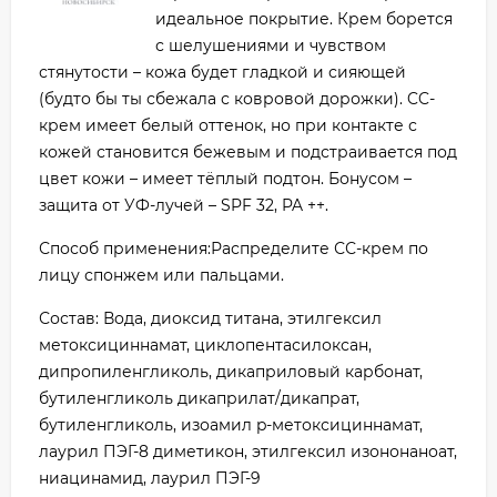
идеальное покрытие. Крем борется
с шелушениями и чувством
стянутости – кожа будет гладкой и сияющей
(будто бы ты сбежала с ковровой дорожки). CC-
крем имеет белый оттенок, но при контакте с
кожей становится бежевым и подстраивается под
цвет кожи – имеет тёплый подтон. Бонусом –
защита от УФ-лучей – SPF 32, PA ++.
Способ применения:Распределите СС-крем по
лицу спонжем или пальцами.
Состав: Вода, диоксид титана, этилгексил
метоксициннамат, циклопентасилоксан,
дипропиленгликоль, дикаприловый карбонат,
бутиленгликоль дикаприлат/дикапрат,
бутиленгликоль, изоамил p-метоксициннамат,
лаурил ПЭГ-8 диметикон, этилгексил изононаноат,
ниацинамид, лаурил ПЭГ-9