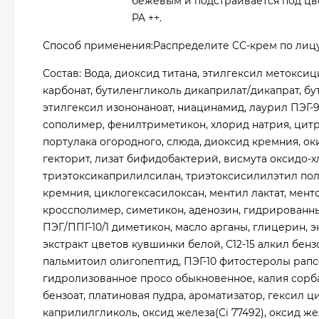
бежевым и подстраивается под цве
PA ++.
Способ применения:Распределите СС-крем по лиц
Состав: Вода, диоксид титана, этилгексил метокс
карбонат, бутиленгликоль дикаприлат/дикапрат, бу
этилгексил изононаноат, ниацинамид, лаурил ПЭГ
сополимер, фенилтриметикон, хлорид натрия, цитра
портулака огородного, слюда, диоксид кремния, о
гекторит, лизат бифидобактерий, висмута оксидо-х
триэтоксикаприлилсилан, триэтоксисилилэтил по
кремния, циклогексасилоксан, ментил лактат, мен
кроссполимер, симетикон, аденозин, гидрированны
ПЭГ/ППГ-10/1 диметикон, масло арганы, глицерин, 
экстракт цветов кувшинки белой, С12-15 алкил бе
пальмитоил олигопептид, ПЭГ-10 фитостеролы рапсо
гидролизованное просо обыкновенное, калия сорба
бензоат, платиновая пудра, ароматизатор, гексил ц
каприлилгликоль, оксид железа(Ci 77492), оксид желе