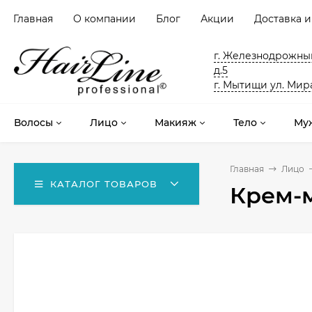
Главная
О компании
Блог
Акции
Доставка и
г. Железнодрожный
д.5
г. Мытищи ул. Мира
Волосы
Лицо
Макияж
Тело
Му
Главная
Лицо
КАТАЛОГ ТОВАРОВ
Крем-м