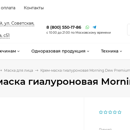
 оплата
Контакты
, ул. Советская,
8 (800) 550-17-86
с 10:00 до 21:00 по Московскому времени
, с51
жчинам
Одноразовая продукция
Техника
Маска для лица
Крем-маска гиалуроновая Morning Dew Premium
аска гиалуроновая Morni
Линия