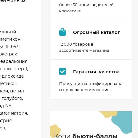
й – SPF 32,
более 30 производителей
косметики
риловый
Огромный каталог
иметикон,
12 000 товаров в
/ППГ-9/1
ассортименте магазина
экстракт
теаралкония
полиэстер-1,
Гарантия качества
т диоксида
метикон
Продукция сертифицирована
и прошла тестирование
кон, цетил
 голубого,
д NS,
амат натрия,
атрия
ол,