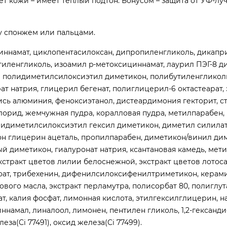
т кожи – имеет тёплый подтон. Бонусом – защита от УФ-луче
у спонжем или пальцами.
ициннамат, циклопентасилоксан, дипропиленгликоль, дикап
тиленгликоль, изоамил p-метоксициннамат, лаурил ПЭГ-8 д
-9 полидиметилсилоксиэтил диметикон, полибутиленгликоль
т натрия, глицерил бегенат, полиглицерил-6 октастеарат, 
кись алюминия, феноксиэтанол, дистеардимония гекторит, с
лорид, жемчужная пудра, коралловая пудра, метилпарабен, 
лидиметилсилоксиэтил гексил диметикон, диметил силила
тон глицерин ацеталь, пропилпарабен, диметикон/винил ди
й диметикон, гиалуронат натрия, ксантановая камедь, мети
экстракт цветов лилии белоснежной, экстракт цветов лотоса
нзоат, трибехенин, дифенилсилоксифенилтриметикон, керами
вого масла, экстракт перламутра, полисорбат 80, полиглут
т, калия фосфат, лимонная кислота, этилгексилглицерин, н
иннамал, линалоол, лимонен, пентилен гликоль, 1,2-гександи
за(Ci 77491), оксид железа(Ci 77499).