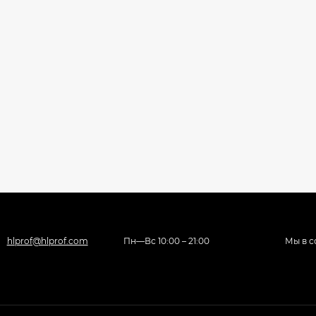
hlprof@hlprof.com
Пн—Вс 10:00 – 21:00
Мы в с