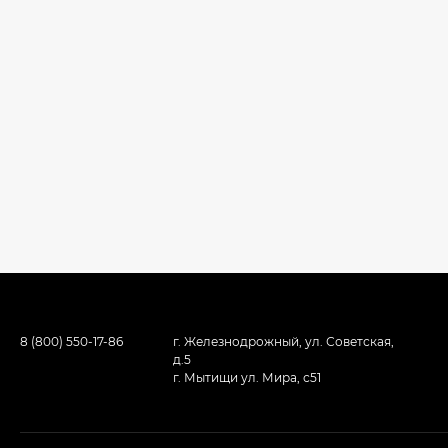
8 (800) 550-17-86
г. Железнодрожный, ул. Советская,
д.5
г. Мытищи ул. Мира, с51