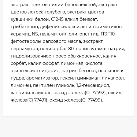
экстракт цветов лилии белоснежной, экстракт
цветов лотоса голубого, экстракт цветов
кувшинки белой, С12-15 алкил бензоат,
трибехенин, дифенилсилоксифенилтриметикон,
керамид NS, пальмитоил олигопептид, ПЭГ-10
фитостеролы рапсового масла, экстракт
перламутра, полисорбат 80, полиглутамат натрия,
гидролизованное просо обыкновенное, калия
сорбат, калия фосфат, лимонная кислота,
этилгексилглицерин, натрия бензоат, платиновая
пудра, ароматизатор, гексил циннамал, линалоол,
лимонен, пентилен гликоль, 1,2-гександиол,
каприлилгликоль, оксид железа(Ci 77492), оксид
железа(Ci 77491), оксид железа(Ci 77499).