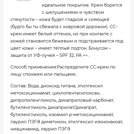
идеальное покрытие. Крем борется
с шелушениями и чувством
стянутости – кожа будет гладкой и сияющей
(будто бы ты сбежала с ковровой дорожки). CC-
крем имеет белый оттенок, но при контакте с
кожей становится бежевым и подстраивается под
цвет кожи – имеет тёплый подтон. Бонусом –
защита от УФ-лучей – SPF 32, PA ++.
Способ применения:Распределите СС-крем по
лицу спонжем или пальцами.
Состав: Вода, диоксид титана, этилгексил
метоксициннамат, циклопентасилоксан,
дипропиленгликоль, дикаприловый карбонат,
бутиленгликоль дикаприлат/дикапрат,
бутиленгликоль, изоамил p-метоксициннамат,
лаурил ПЭГ-8 диметикон, этилгексил изононаноат,
ниацинамид, лаурил ПЭГ-9