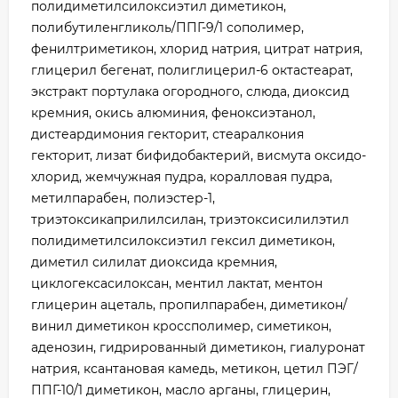
полидиметилсилоксиэтил диметикон,
полибутиленгликоль/ППГ-9/1 сополимер,
фенилтриметикон, хлорид натрия, цитрат натрия,
глицерил бегенат, полиглицерил-6 октастеарат,
экстракт портулака огородного, слюда, диоксид
кремния, окись алюминия, феноксиэтанол,
дистеардимония гекторит, стеаралкония
гекторит, лизат бифидобактерий, висмута оксидо-
хлорид, жемчужная пудра, коралловая пудра,
метилпарабен, полиэстер-1,
триэтоксикаприлилсилан, триэтоксисилилэтил
полидиметилсилоксиэтил гексил диметикон,
диметил силилат диоксида кремния,
циклогексасилоксан, ментил лактат, ментон
глицерин ацеталь, пропилпарабен, диметикон/
винил диметикон кроссполимер, симетикон,
аденозин, гидрированный диметикон, гиалуронат
натрия, ксантановая камедь, метикон, цетил ПЭГ/
ППГ-10/1 диметикон, масло арганы, глицерин,