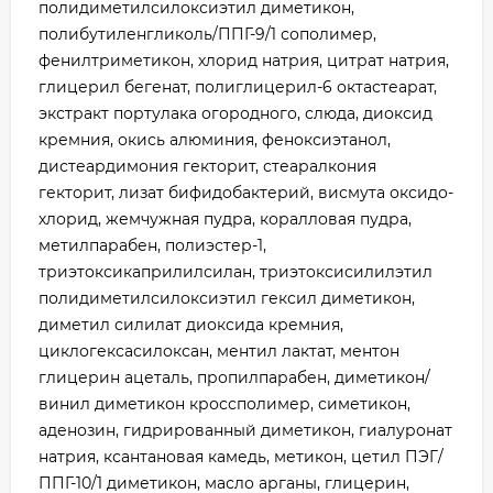
полидиметилсилоксиэтил диметикон,
полибутиленгликоль/ППГ-9/1 сополимер,
фенилтриметикон, хлорид натрия, цитрат натрия,
глицерил бегенат, полиглицерил-6 октастеарат,
экстракт портулака огородного, слюда, диоксид
кремния, окись алюминия, феноксиэтанол,
дистеардимония гекторит, стеаралкония
гекторит, лизат бифидобактерий, висмута оксидо-
хлорид, жемчужная пудра, коралловая пудра,
метилпарабен, полиэстер-1,
триэтоксикаприлилсилан, триэтоксисилилэтил
полидиметилсилоксиэтил гексил диметикон,
диметил силилат диоксида кремния,
циклогексасилоксан, ментил лактат, ментон
глицерин ацеталь, пропилпарабен, диметикон/
винил диметикон кроссполимер, симетикон,
аденозин, гидрированный диметикон, гиалуронат
натрия, ксантановая камедь, метикон, цетил ПЭГ/
ППГ-10/1 диметикон, масло арганы, глицерин,