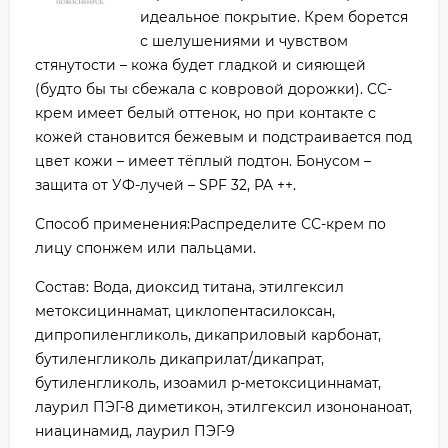
идеальное покрытие. Крем борется
с шелушениями и чувством
стянутости – кожа будет гладкой и сияющей
(будто бы ты сбежала с ковровой дорожки). CC-
крем имеет белый оттенок, но при контакте с
кожей становится бежевым и подстраивается под
цвет кожи – имеет тёплый подтон. Бонусом –
защита от УФ-лучей – SPF 32, PA ++.
Способ применения:Распределите СС-крем по
лицу спонжем или пальцами.
Состав: Вода, диоксид титана, этилгексил
метоксициннамат, циклопентасилоксан,
дипропиленгликоль, дикаприловый карбонат,
бутиленгликоль дикаприлат/дикапрат,
бутиленгликоль, изоамил p-метоксициннамат,
лаурил ПЭГ-8 диметикон, этилгексил изононаноат,
ниацинамид, лаурил ПЭГ-9