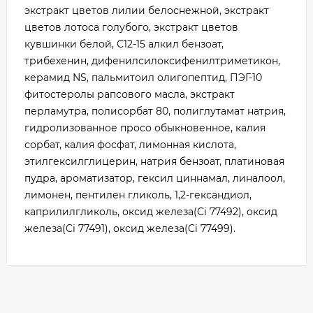
экстракт цветов лилии белоснежной, экстракт
цветов лотоса голубого, экстракт цветов
кувшинки белой, С12-15 алкил бензоат,
трибехенин, дифенилсилоксифенилтриметикон,
керамид NS, пальмитоил олигопептид, ПЭГ-10
фитостеролы рапсового масла, экстракт
перламутра, полисорбат 80, полиглутамат натрия,
гидролизованное просо обыкновенное, калия
сорбат, калия фосфат, лимонная кислота,
этилгексилглицерин, натрия бензоат, платиновая
пудра, ароматизатор, гексил циннамал, линалоол,
лимонен, пентилен гликоль, 1,2-гександиол,
каприлилгликоль, оксид железа(Ci 77492), оксид
железа(Ci 77491), оксид железа(Ci 77499).