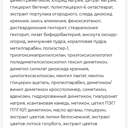
фенилтриметикон, хлорид натрия, цитрат натрия,
глицерил бегенат, полиглицерил-6 октастеарат,
экстракт портулака огородного, слюда, диоксид
кремния, окись алюминия, феноксиэтанол,
дистеардимония гекторит, стеаралкония
гекторит, лизат бифидобактерий, висмута оксидо-
хлорид, жемчужная пудра, коралловая пудра,
метилпарабен, полиэстер-1,
триэтоксикаприлилсилан, триэтоксисилилэтил
полидиметилсилоксиэтил гексил диметикон,
диметил силилат диоксида кремния,
циклогексасилоксан, ментил лактат, ментон
глицерин ацеталь, пропилпарабен, диметикон/
винил диметикон кроссполимер, симетикон,
аденозин, гидрированный диметикон, гиалуронат
натрия, ксантановая камедь, метикон, цетил ПЭГ/
ППГ-10/1 диметикон, масло арганы, глицерин,
экстракт цветов лилии белоснежной, экстракт
цветов лотоса голубого, экстракт цветов