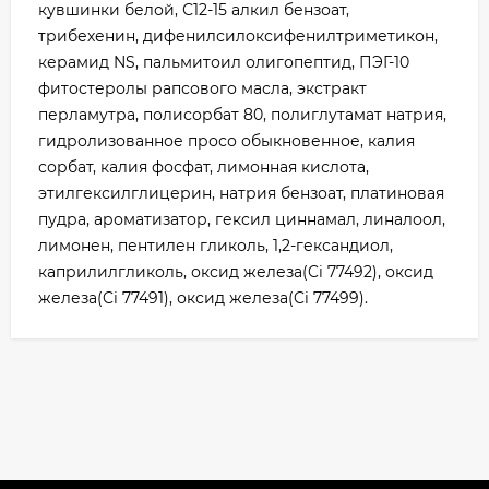
кувшинки белой, С12-15 алкил бензоат,
трибехенин, дифенилсилоксифенилтриметикон,
керамид NS, пальмитоил олигопептид, ПЭГ-10
фитостеролы рапсового масла, экстракт
перламутра, полисорбат 80, полиглутамат натрия,
гидролизованное просо обыкновенное, калия
сорбат, калия фосфат, лимонная кислота,
этилгексилглицерин, натрия бензоат, платиновая
пудра, ароматизатор, гексил циннамал, линалоол,
лимонен, пентилен гликоль, 1,2-гександиол,
каприлилгликоль, оксид железа(Ci 77492), оксид
железа(Ci 77491), оксид железа(Ci 77499).