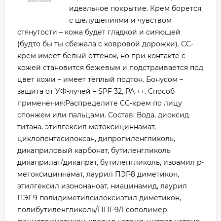
идеальное покрытие. Крем борется
с шелушениями и чувством
стянутости – кожа будет гладкой и сияющей
(будто бы ты сбежала с ковровой дорожки). CC-
крем имеет белый оттенок, но при контакте с
кожей становится бежевым и подстраивается под
цвет кожи – имеет тёплый подтон. Бонусом –
защита от УФ-лучей – SPF 32, PA ++. Способ
применения:Распределите СС-крем по лицу
спонжем или пальцами. Состав: Вода, диоксид
титана, этилгексил метоксициннамат,
циклопентасилоксан, дипропиленгликоль,
дикаприловый карбонат, бутиленгликоль
дикаприлат/дикапрат, бутиленгликоль, изоамил p-
метоксициннамат, лаурил ПЭГ-8 диметикон,
этилгексил изононаноат, ниацинамид, лаурил
ПЭГ-9 полидиметилсилоксиэтил диметикон,
полибутиленгликоль/ППГ-9/1 сополимер,