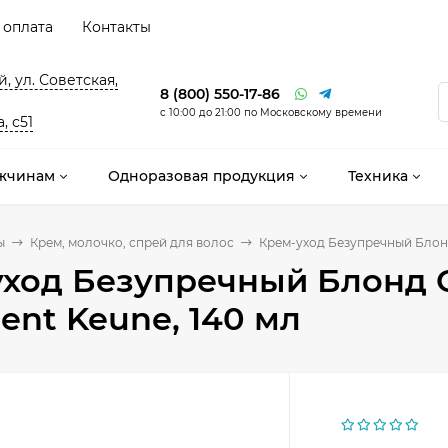
 оплата
Контакты
, ул. Советская,
8 (800) 550-17-86
с 10:00 до 21:00 по Московскому времени
, с51
жчинам
Одноразовая продукция
Техника
ы
Крем, молочко, спрей для волос
Крем-уход Безупречный Блонд 
ход Безупречный Блонд Ca
ent Keune, 140 мл