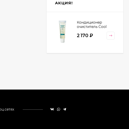
АКЦИЯ!
Кондиционер
очиститель Cool
Orange Lebel
2 170
₽
Cosmetics, 130 гр
оц.сетях