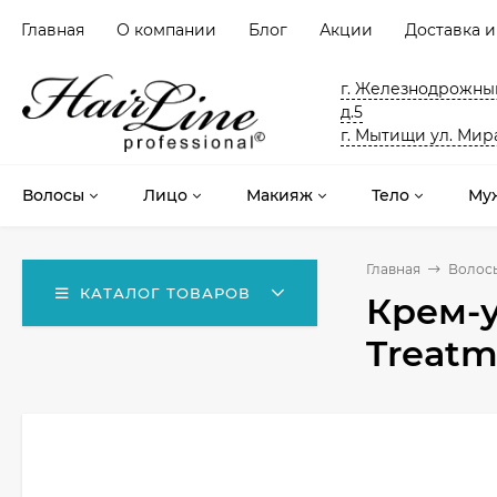
Главная
О компании
Блог
Акции
Доставка и
г. Железнодрожный
д.5
г. Мытищи ул. Мира
Волосы
Лицо
Макияж
Тело
Му
Главная
Волос
КАТАЛОГ ТОВАРОВ
Крем-у
Treatm