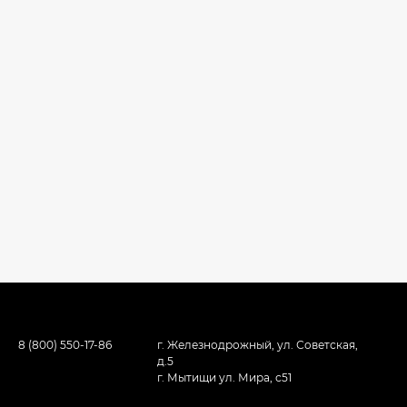
8 (800) 550-17-86
г. Железнодрожный, ул. Советская,
д.5
г. Мытищи ул. Мира, с51