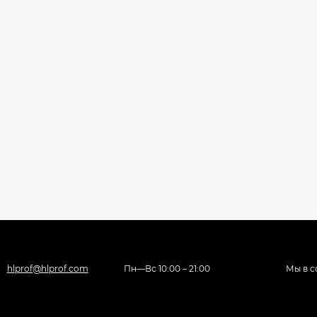
hlprof@hlprof.com
Пн—Вс 10:00 – 21:00
Мы в с