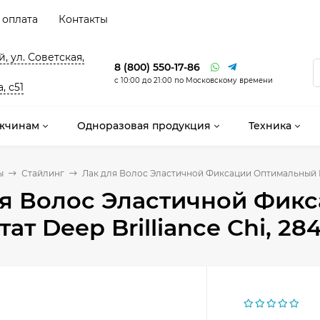
 оплата
Контакты
, ул. Советская,
8 (800) 550-17-86
с 10:00 до 21:00 по Московскому времени
, с51
жчинам
Одноразовая продукция
Техника
ы
Стайлинг
Лак для Волос Эластичной Фиксации Оптимальный Рез
ля Волос Эластичной Фик
ат Deep Brilliance Chi, 28