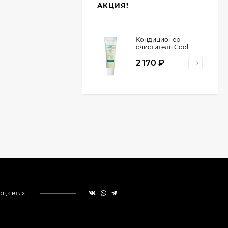
АКЦИЯ!
Кондиционер
очиститель Cool
Orange Lebel
2 170
₽
Cosmetics, 130 гр
оц.сетях