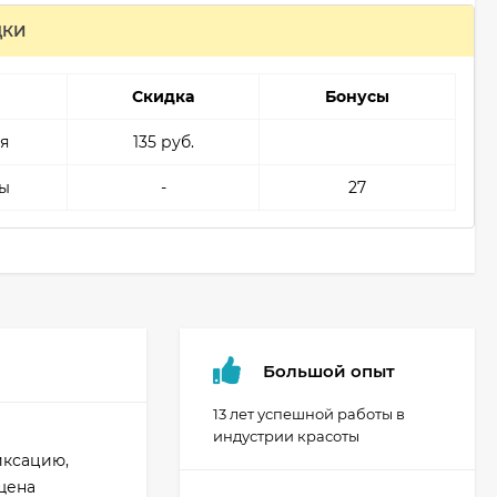
ДКИ
Скидка
Бонусы
я
135 руб.
ы
-
27
Большой опыт
13 лет успешной работы в
индустрии красоты
иксацию,
щена