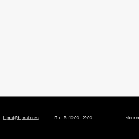
hlprof@hlprof.com
Пн—Вс 10:00 – 21:00
Мы в с