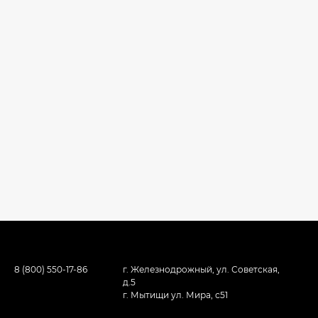
8 (800) 550-17-86
г. Железнодрожный, ул. Советская,
д.5
г. Мытищи ул. Мира, с51