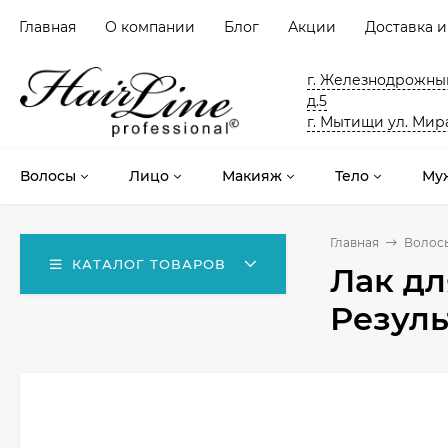
Главная
О компании
Блог
Акции
Доставка и
г. Железнодрожный
д.5
г. Мытищи ул. Мира
Волосы
Лицо
Макияж
Тело
Му
Главная
Волос
КАТАЛОГ ТОВАРОВ
Лак д
Результ