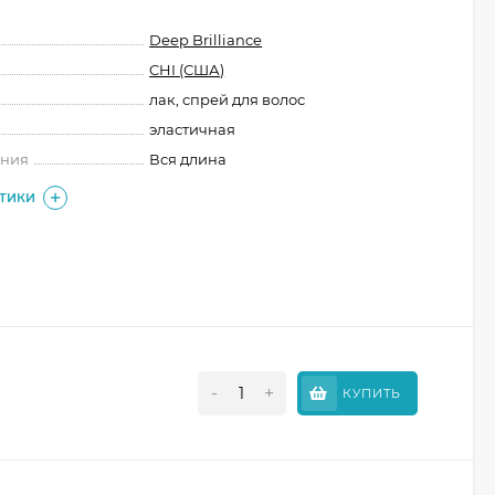
Deep Brilliance
CHI (США)
лак, спрей для волос
эластичная
ения
Вся длина
СТИКИ
-
+
КУПИТЬ