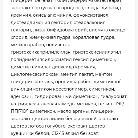
глицерил бегенат, полиглицерил-6 октастеарат,
экстракт портулака огородного, слюда, диоксид
кремния, окись алюминия, феноксиэтанол,
дистеардимония гекторит, стеаралкония
гекторит, лизат бифидобактерий, висмута оксидо-
хлорид, жемчужная пудра, коралловая пудра,
метилпарабен, полиэстер-1,
триэтоксикаприлилсилан, триэтоксисилилэтил
полидиметилсилоксиэтил гексил диметикон,
диметил силилат диоксида кремния,
циклогексасилоксан, ментил лактат, ментон
глицерин ацеталь, пропилпарабен, диметикон/
винил диметикон кроссполимер, симетикон,
аденозин, гидрированный диметикон, гиалуронат
натрия, ксантановая камедь, метикон, цетил ПЭГ/
ППГ-10/1 диметикон, масло арганы, глицерин,
экстракт цветов лилии белоснежной, экстракт
цветов лотоса голубого, экстракт цветов
кувшинки белой, С12-15 алкил бензоат,