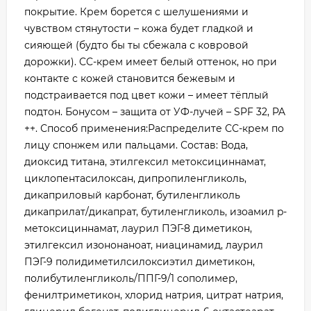
покрытие. Крем борется с шелушениями и
чувством стянутости – кожа будет гладкой и
сияющей (будто бы ты сбежала с ковровой
дорожки). CC-крем имеет белый оттенок, но при
контакте с кожей становится бежевым и
подстраивается под цвет кожи – имеет тёплый
подтон. Бонусом – защита от УФ-лучей – SPF 32, PA
++. Способ применения:Распределите СС-крем по
лицу спонжем или пальцами. Состав: Вода,
диоксид титана, этилгексил метоксициннамат,
циклопентасилоксан, дипропиленгликоль,
дикаприловый карбонат, бутиленгликоль
дикаприлат/дикапрат, бутиленгликоль, изоамил p-
метоксициннамат, лаурил ПЭГ-8 диметикон,
этилгексил изононаноат, ниацинамид, лаурил
ПЭГ-9 полидиметилсилоксиэтил диметикон,
полибутиленгликоль/ППГ-9/1 сополимер,
фенилтриметикон, хлорид натрия, цитрат натрия,