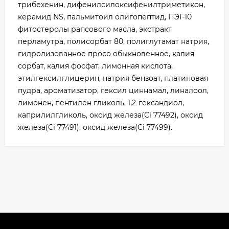
трибехенин, дифенилсилоксифенилтриметикон,
керамид NS, пальмитоил олигопептид, ПЭГ-10
фитостеролы рапсового масла, экстракт
перламутра, полисорбат 80, полиглутамат натрия,
гидролизованное просо обыкновенное, калия
сорбат, калия фосфат, лимонная кислота,
этилгексилглицерин, натрия бензоат, платиновая
пудра, ароматизатор, гексил циннамал, линалоол,
лимонен, пентилен гликоль, 1,2-гександиол,
каприлилгликоль, оксид железа(Ci 77492), оксид
железа(Ci 77491), оксид железа(Ci 77499).