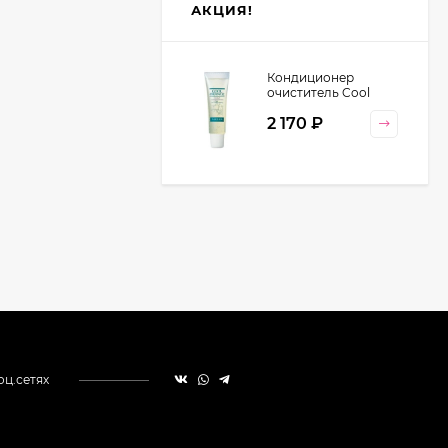
АКЦИЯ!
Кондиционер
очиститель Cool
Orange Lebel
2 170
₽
Cosmetics, 130 гр
оц.сетях