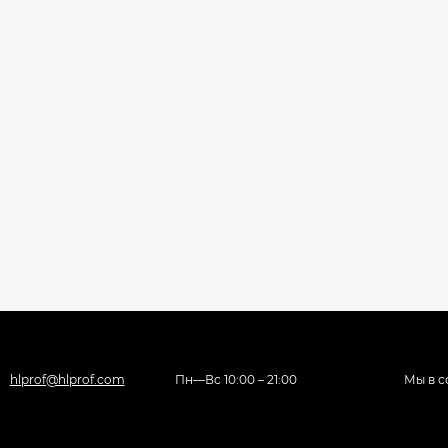
hlprof@hlprof.com
Пн—Вс 10:00 – 21:00
Мы в с