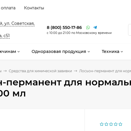
 оплата
Контакты
, ул. Советская,
8 (800) 550-17-86
с 10:00 до 21:00 по Московскому времени
, с51
жчинам
Одноразовая продукция
Техника
ы
Средства для химической завивки
Лосьон-перманент для норм
н-перманент для нормаль
500 мл