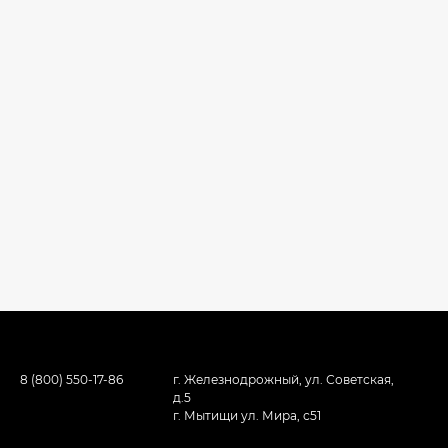
8 (800) 550-17-86
г. Железнодрожный, ул. Советская,
д.5
г. Мытищи ул. Мира, с51