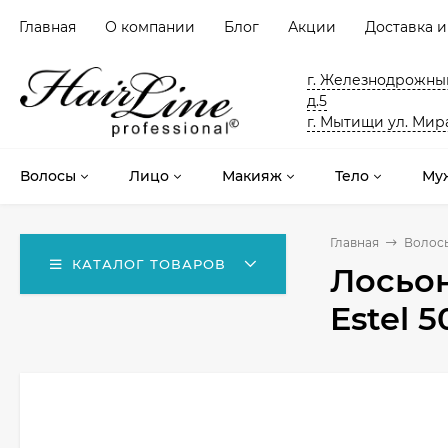
Главная
О компании
Блог
Акции
Доставка и
г. Железнодрожный
д.5
г. Мытищи ул. Мира
Волосы
Лицо
Макияж
Тело
Му
Главная
Волос
КАТАЛОГ ТОВАРОВ
Лосьо
Estel 