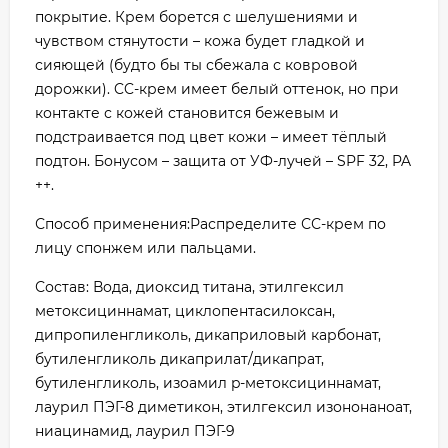
покрытие. Крем борется с шелушениями и
чувством стянутости – кожа будет гладкой и
сияющей (будто бы ты сбежала с ковровой
дорожки). CC-крем имеет белый оттенок, но при
контакте с кожей становится бежевым и
подстраивается под цвет кожи – имеет тёплый
подтон. Бонусом – защита от УФ-лучей – SPF 32, PA
++.
Способ применения:Распределите СС-крем по
лицу спонжем или пальцами.
Состав: Вода, диоксид титана, этилгексил
метоксициннамат, циклопентасилоксан,
дипропиленгликоль, дикаприловый карбонат,
бутиленгликоль дикаприлат/дикапрат,
бутиленгликоль, изоамил p-метоксициннамат,
лаурил ПЭГ-8 диметикон, этилгексил изононаноат,
ниацинамид, лаурил ПЭГ-9