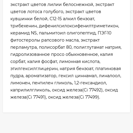
экстракт цветов лилии белоснежной, экстракт
цветов лотоса голубого, экстракт цветов
кувшинки белой, С12-15 алкил бензоат,
трибехенин, дифенилсилоксифенилтриметикон,
керамид NS, пальмитоил олигопептид, ПЭГ-10
фитостеролы рапсового масла, экстракт
перламутра, полисорбат 80, полиглутамат натрия,
гидролизованное просо обыкновенное, калия
сорбат, калия фосфат, лимонная кислота,
этилгексилглицерин, натрия бензоат, платиновая
пудра, ароматизатор, гексил циннамал, линалоол,
лимонен, пентилен гликоль, 1,2-гександиол,
каприлилгликоль, оксид железа(Ci 77492), оксид
железа(Ci 77491), оксид железа(Ci 77499).