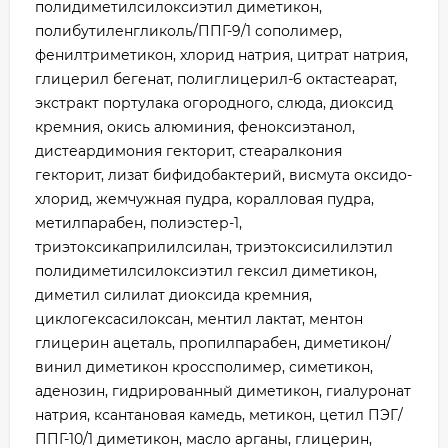
полидиметилсилоксиэтил диметикон,
полибутиленгликоль/ППГ-9/1 сополимер,
фенилтриметикон, хлорид натрия, цитрат натрия,
глицерил бегенат, полиглицерил-6 октастеарат,
экстракт портулака огородного, слюда, диоксид
кремния, окись алюминия, феноксиэтанол,
дистеардимония гекторит, стеаралкония
гекторит, лизат бифидобактерий, висмута оксидо-
хлорид, жемчужная пудра, коралловая пудра,
метилпарабен, полиэстер-1,
триэтоксикаприлилсилан, триэтоксисилилэтил
полидиметилсилоксиэтил гексил диметикон,
диметил силилат диоксида кремния,
циклогексасилоксан, ментил лактат, ментон
глицерин ацеталь, пропилпарабен, диметикон/
винил диметикон кроссполимер, симетикон,
аденозин, гидрированный диметикон, гиалуронат
натрия, ксантановая камедь, метикон, цетил ПЭГ/
ППГ-10/1 диметикон, масло арганы, глицерин,