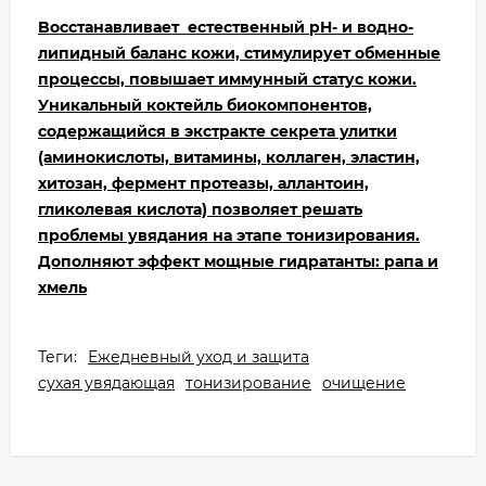
Bосстанавливает естественный pH- и водно-
липидный баланс кожи, стимулирует обменные
процессы, повышает иммунный статус кожи.
Уникальный коктейль биокомпонентов,
содержащийся в экстракте
секрета улитки
(аминокислоты, витамины, коллаген, эластин,
хитозан, фермент протеазы, аллантоин,
гликолевая кислота) позволяет решать
проблемы увядания на этапе тонизирования.
Дополняют эффект мощные гидратанты: рапа и
хмель
Теги:
Ежедневный уход и защита
сухая увядающая
тонизирование
очищение