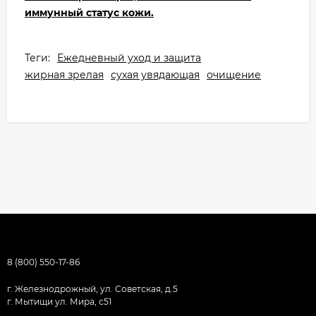
иммунный статус кожи.
Теги:
Ежедневный уход и защита
жирная зрелая
сухая увядающая
очищение
8 (800) 550-17-86
г. Железнодрожный, ул. Советская, д.5
г. Мытищи ул. Мира, с51