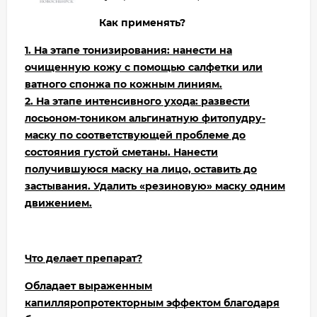
Как применять?
1. На этапе тонизирования: нанести на
очищенную кожу с помощью салфетки или
ватного спонжа по кожным линиям.
2. На этапе интенсивного ухода: развести
лосьоном-тоником альгинатную фитопудру-
маску по соответствующей проблеме до
состояния густой сметаны. Нанести
получившуюся маску на лицо, оставить до
застывания. Удалить «резиновую» маску одним
движением.
Что делает препарат?
Обладает выраженным
капилляропротекторным эффектом благодаря