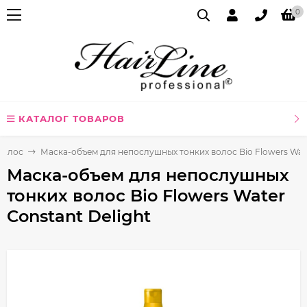
0
КАТАЛОГ ТОВАРОВ
волос
Маска-объем для непослушных тонких волос Bio Flowers Wate
Маска-объем для непослушных
тонких волос Bio Flowers Water
Constant Delight