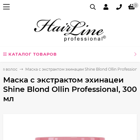
0
КАТАЛОГ ТОВАРОВ
ля волос
Маска с экстрактом эхинацеи Shine Blond Ollin Professiona
Маска с экстрактом эхинацеи
Shine Blond Ollin Professional, 300
мл