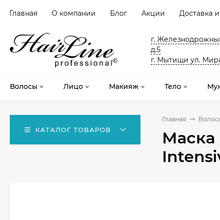
Главная
О компании
Блог
Акции
Доставка и
г. Железнодрожный
д.5
г. Мытищи ул. Мира
Волосы
Лицо
Макияж
Тело
Му
Главная
Волос
КАТАЛОГ ТОВАРОВ
Маска
Intens