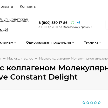
 оплата
Контакты
, ул. Советская,
8 (800) 550-17-86
с 10:00 до 21:00 по Московскому времени
, с51
жчинам
Одноразовая продукция
Техника
ы
Маска для волос
Маска с коллагеном Молекулярное увлажнени
 с коллагеном Молекуляр
ive Constant Delight