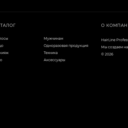
АТАЛОГ
О КОМПА
лосы
Мужчинам
HairLine Profe
цо
Одноразовая продукция
Мы создаем на
кияж
Техника
© 2026
ло
Аксессуары