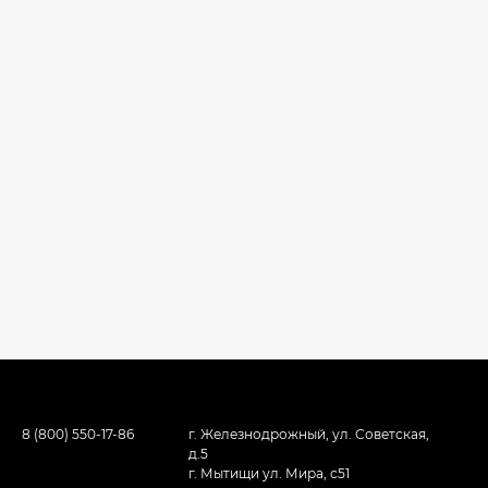
8 (800) 550-17-86
г. Железнодрожный, ул. Советская,
д.5
г. Мытищи ул. Мира, с51