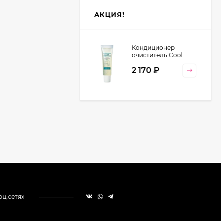
АКЦИЯ!
Кондиционер
очиститель Cool
Orange Lebel
2 170
₽
Cosmetics, 130 гр
оц.сетях