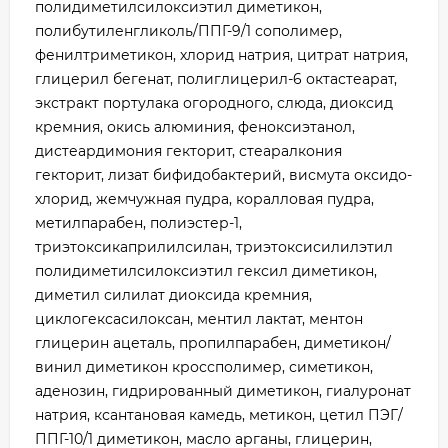
полидиметилсилоксиэтил диметикон,
полибутиленгликоль/ППГ-9/1 сополимер,
фенилтриметикон, хлорид натрия, цитрат натрия,
глицерил бегенат, полиглицерил-6 октастеарат,
экстракт портулака огородного, слюда, диоксид
кремния, окись алюминия, феноксиэтанол,
дистеардимония гекторит, стеаралкония
гекторит, лизат бифидобактерий, висмута оксидо-
хлорид, жемчужная пудра, коралловая пудра,
метилпарабен, полиэстер-1,
триэтоксикаприлилсилан, триэтоксисилилэтил
полидиметилсилоксиэтил гексил диметикон,
диметил силилат диоксида кремния,
циклогексасилоксан, ментил лактат, ментон
глицерин ацеталь, пропилпарабен, диметикон/
винил диметикон кроссполимер, симетикон,
аденозин, гидрированный диметикон, гиалуронат
натрия, ксантановая камедь, метикон, цетил ПЭГ/
ППГ-10/1 диметикон, масло арганы, глицерин,