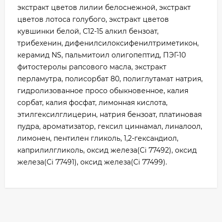
экстракт цветов лилии белоснежной, экстракт
цветов лотоса голубого, экстракт цветов
кувшинки белой, С12-15 алкил бензоат,
трибехенин, дифенилсилоксифенилтриметикон,
керамид NS, пальмитоил олигопептид, ПЭГ-10
фитостеролы рапсового масла, экстракт
перламутра, полисорбат 80, полиглутамат натрия,
гидролизованное просо обыкновенное, калия
сорбат, калия фосфат, лимонная кислота,
этилгексилглицерин, натрия бензоат, платиновая
пудра, ароматизатор, гексил циннамал, линалоол,
лимонен, пентилен гликоль, 1,2-гександиол,
каприлилгликоль, оксид железа(Ci 77492), оксид
железа(Ci 77491), оксид железа(Ci 77499).