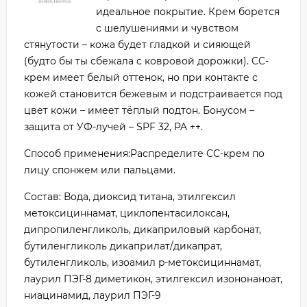
идеальное покрытие. Крем борется
с шелушениями и чувством
стянутости – кожа будет гладкой и сияющей
(будто бы ты сбежала с ковровой дорожки). CC-
крем имеет белый оттенок, но при контакте с
кожей становится бежевым и подстраивается под
цвет кожи – имеет тёплый подтон. Бонусом –
защита от УФ-лучей – SPF 32, PA ++.
Способ применения:Распределите СС-крем по
лицу спонжем или пальцами.
Состав: Вода, диоксид титана, этилгексил
метоксициннамат, циклопентасилоксан,
дипропиленгликоль, дикаприловый карбонат,
бутиленгликоль дикаприлат/дикапрат,
бутиленгликоль, изоамил p-метоксициннамат,
лаурил ПЭГ-8 диметикон, этилгексил изононаноат,
ниацинамид, лаурил ПЭГ-9