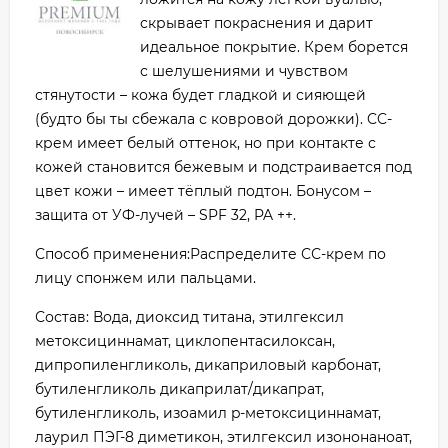
скрывает покраснения и дарит
идеальное покрытие. Крем борется
с шелушениями и чувством
стянутости – кожа будет гладкой и сияющей
(будто бы ты сбежала с ковровой дорожки). CC-
крем имеет белый оттенок, но при контакте с
кожей становится бежевым и подстраивается под
цвет кожи – имеет тёплый подтон. Бонусом –
защита от УФ-лучей – SPF 32, PA ++.
Способ применения:Распределите СС-крем по
лицу спонжем или пальцами.
Состав: Вода, диоксид титана, этилгексил
метоксициннамат, циклопентасилоксан,
дипропиленгликоль, дикаприловый карбонат,
бутиленгликоль дикаприлат/дикапрат,
бутиленгликоль, изоамил p-метоксициннамат,
лаурил ПЭГ-8 диметикон, этилгексил изононаноат,