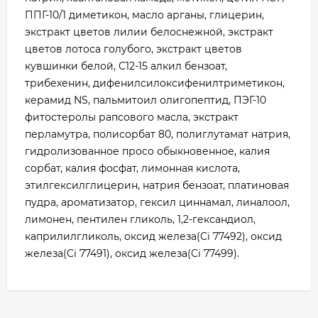
ППГ-10/1 диметикон, масло арганы, глицерин,
экстракт цветов лилии белоснежной, экстракт
цветов лотоса голубого, экстракт цветов
кувшинки белой, С12-15 алкил бензоат,
трибехенин, дифенилсилоксифенилтриметикон,
керамид NS, пальмитоил олигопептид, ПЭГ-10
фитостеролы рапсового масла, экстракт
перламутра, полисорбат 80, полиглутамат натрия,
гидролизованное просо обыкновенное, калия
сорбат, калия фосфат, лимонная кислота,
этилгексилглицерин, натрия бензоат, платиновая
пудра, ароматизатор, гексил циннамал, линалоол,
лимонен, пентилен гликоль, 1,2-гександиол,
каприлилгликоль, оксид железа(Ci 77492), оксид
железа(Ci 77491), оксид железа(Ci 77499).