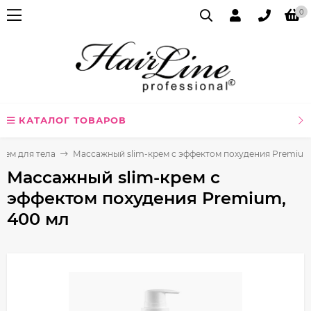
0
КАТАЛОГ ТОВАРОВ
рем для тела
Массажный slim-крем с эффектом похудения Premium
Массажный slim-крем с
эффектом похудения Premium,
400 мл