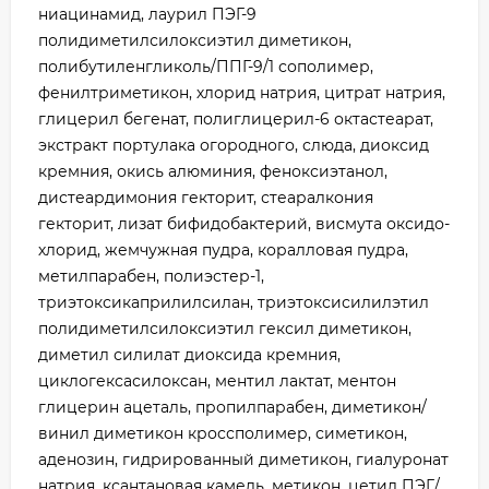
ниацинамид, лаурил ПЭГ-9
полидиметилсилоксиэтил диметикон,
полибутиленгликоль/ППГ-9/1 сополимер,
фенилтриметикон, хлорид натрия, цитрат натрия,
глицерил бегенат, полиглицерил-6 октастеарат,
экстракт портулака огородного, слюда, диоксид
кремния, окись алюминия, феноксиэтанол,
дистеардимония гекторит, стеаралкония
гекторит, лизат бифидобактерий, висмута оксидо-
хлорид, жемчужная пудра, коралловая пудра,
метилпарабен, полиэстер-1,
триэтоксикаприлилсилан, триэтоксисилилэтил
полидиметилсилоксиэтил гексил диметикон,
диметил силилат диоксида кремния,
циклогексасилоксан, ментил лактат, ментон
глицерин ацеталь, пропилпарабен, диметикон/
винил диметикон кроссполимер, симетикон,
аденозин, гидрированный диметикон, гиалуронат
натрия, ксантановая камедь, метикон, цетил ПЭГ/