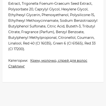
Extract, Trigonella Foenum-Graecum Seed Extract,
Polysorbate 20, Caprylyl Glycol, Hexylene Glycol,
Ethylhexyl Glycerin, Phenoxyethanol, Polysilicone-15,
Ethylhexyl Methoxycinnamate, Sodium Benzotriazolyl
Butylphenol Sulfonate, Citric Acid, Buteth-3, Tributyl
Citrate, Fragrance (Parfum), Benzyl Benzoate,
Butylphenyl Methylpropional, Citronellol, Coumarin,
Linalool, Red 40 (CI 16035), Green 6 (CI 61565), Red 33
(CI 17200).
Категории:
Крем, молочко, спрей для волос
Стайлинг