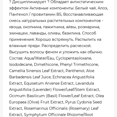
? Дисциплинирует ? Обладает антистатическим
эффектом Активные компоненты: Белый чай, Алоэ,
Пантенол / провитамин B5, Восстанавливающая
смесь натуральных растительных компонентов -
хвоща, окопника, пажитника, айвы, розмарина,
эхинацеи, лаванды, оливы, базилика. Способ
применения: Хорошо встряхнуть. Распылить на
влажные пряди. Распределить расческой.
Высушить волосы феном и уложить как обычно.
Состав: Aqua/Water/Eau, Cyclopentasiloxane,
Isododecane, Dimethicone, Phenyl Trimethicone,
Camellia Sinensis Leaf Extract, Panthenol, Aloe
Barbadensis Leaf Juice, Echinacea Angustifolia
Extract, Equisetum Arvense Extract, Lavandula
Angustifolia (Lavender) Flower/Leaf/Stem Extract,
Ocimum Basilicum (Basil) Flower/Leaf Extract, Olea
Europaea (Olive) Fruit Extract, Pyrus Cydonia Seed
Extract, Rosemarinus Officinalis (Rosemary) Leaf
Extract, Symphytum Officinale Rhizome/Root