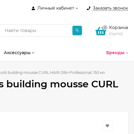
Личный кабинет
Заказать звонок
Корзина
0
(пусто)
Аксессуары
Бренды
ls building mousse CURL HAIR Ollin Professional, 150 мл
s building mousse CURL