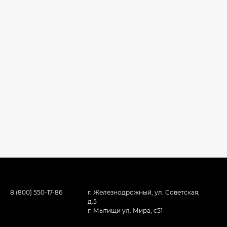
8 (800) 550-17-86
г. Железнодрожный, ул. Советская,
д.5
г. Мытищи ул. Мира, с51