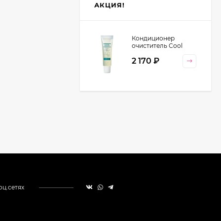
АКЦИЯ!
Кондиционер
очиститель Cool
Orange Lebel
2 170
₽
Cosmetics, 130 гр
оц.сетях