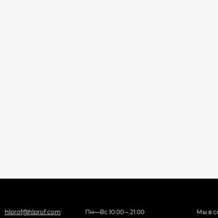
hlprof@hlprof.com
Пн—Вс 10:00 – 21:00
Мы в с