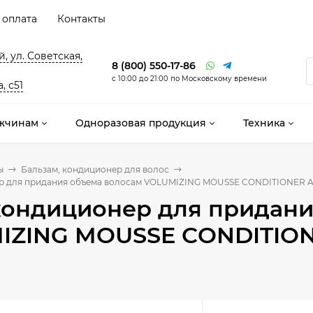
 оплата
Контакты
, ул. Советская,
8 (800) 550-17-86
с 10:00 до 21:00 по Московскому времени
, с51
жчинам
Одноразовая продукция
Техника
ы
Бальзам, кондиционер для волос
 для придания объема волосам VOLUMIZING MOUSSE CONDITIONER Alfa
кондиционер для придани
ZING MOUSSE CONDITIONER