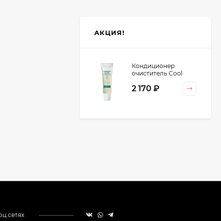
АКЦИЯ!
Кондиционер
очиститель Cool
Orange Lebel
2 170
₽
Cosmetics, 130 гр
оц.сетях