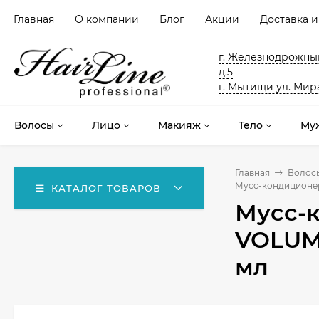
Главная
О компании
Блог
Акции
Доставка и
г. Железнодрожный
д.5
г. Мытищи ул. Мира
Волосы
Лицо
Макияж
Тело
Му
Главная
Волос
Мусс-кондиционер
КАТАЛОГ ТОВАРОВ
Мусс-
VOLUMI
мл