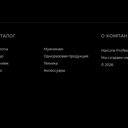
АТАЛОГ
О КОМПА
лосы
Мужчинам
HairLine Profe
цо
Одноразовая продукция
Мы создаем на
кияж
Техника
© 2026
ло
Аксессуары