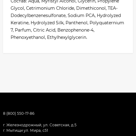
Состав: Aqua, Myristyl Alcohol, Glycerin, Propylene
Glycol, Cetrimonium Chloride, Dimethiconol, TEA-
Dodecylbenzenesulfonate, Sodium PCA, Hydrolyzed
Keratine, Hydrolyzed Silk, Panthenol, Polyquaternium
7, Parfum, Citric Acid, Benzophenone-4,
Phenoxyethanol, Ethylhexylglycerin.
8 (800) 550-17-86
г. Железнодрожный, ул. Советская, д.5
г. Мытищи ул. Мира, с51