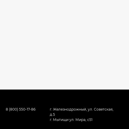
8 (800) 550-17-86
г. Железнодрожный, ул. Советская,
д.5
г. Мытищи ул. Мира, с51