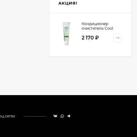
АКЦИЯ!
Кондиционер
очиститель Cool
Orange Lebel
2 170
₽
Cosmetics, 130 гр
оц.сетях