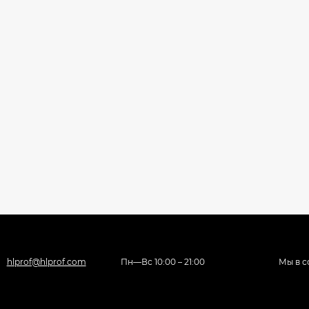
hlprof@hlprof.com
Пн—Вс 10:00 – 21:00
Мы в с