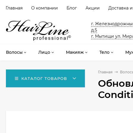
Главная
О компании
Блог
Акции
Доставка и
г. Железнодрожный
д.5
г. Мытищи ул. Мира
Волосы
Лицо
Макияж
Тело
Му
Главная
Волос
КАТАЛОГ ТОВАРОВ
Обнов
Condit