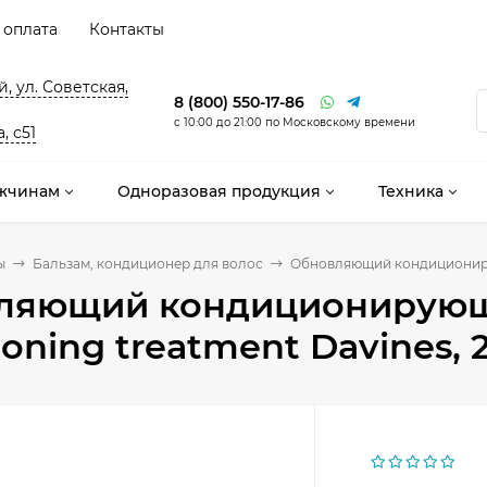
 оплата
Контакты
, ул. Советская,
8 (800) 550-17-86
с 10:00 до 21:00 по Московскому времени
, с51
жчинам
Одноразовая продукция
Техника
ы
Бальзам, кондиционер для волос
Обновляющий кондиционирую
ляющий кондиционирующи
ioning treatment Davines, 