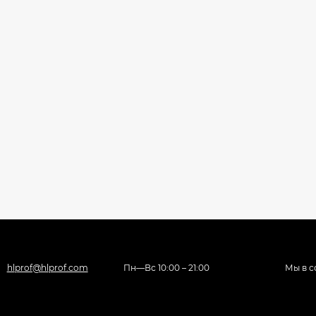
hlprof@hlprof.com
Пн—Вс 10:00 – 21:00
Мы в с