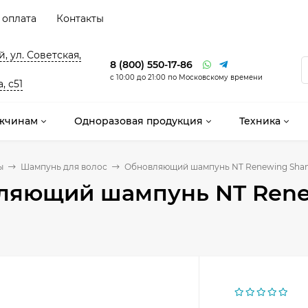
 оплата
Контакты
, ул. Советская,
8 (800) 550-17-86
с 10:00 до 21:00 по Московскому времени
, с51
жчинам
Одноразовая продукция
Техника
ы
Шампунь для волос
Обновляющий шампунь NT Renewing Sham
ляющий шампунь NT Renew