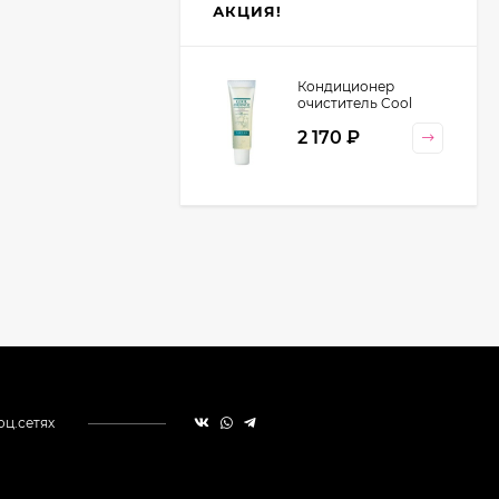
АКЦИЯ!
Кондиционер
очиститель Cool
Orange Lebel
2 170
₽
Cosmetics, 130 гр
оц.сетях