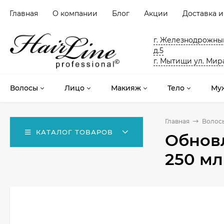
Главная
О компании
Блог
Акции
Доставка и
г. Железнодрожный
д.5
г. Мытищи ул. Мира
Волосы
Лицо
Макияж
Тело
Му
Главная
Волос
КАТАЛОГ ТОВАРОВ
Обнов
250 мл