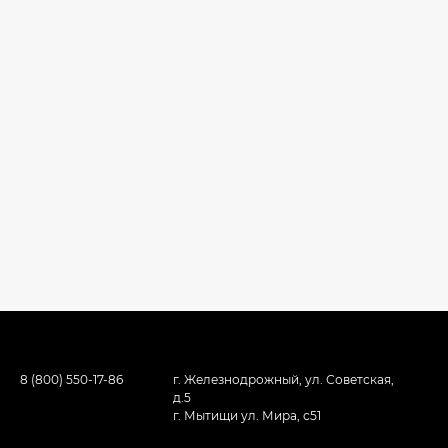
8 (800) 550-17-86
г. Железнодрожный, ул. Советская,
д.5
г. Мытищи ул. Мира, с51