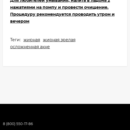
Для любителей умывания, налить в ладонь 2
нажатиями на помпу и провести очищение.
Процедуру рекомендуется проводить утром и
вечером
Теги:
жирная
жирная зрелая
осложненная акне
8 (800) 550-17-86