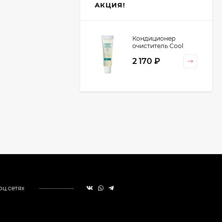
АКЦИЯ!
Кондиционер
очиститель Cool
Orange Lebel
2 170
₽
Cosmetics, 130 гр
оц.сетях