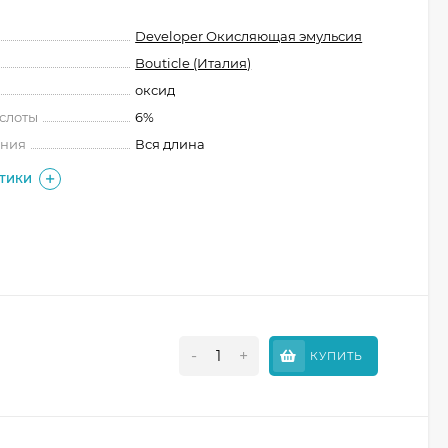
Developer Окисляющая эмульсия
Bouticle (Италия)
оксид
слоты
6%
ения
Вся длина
СТИКИ
-
+
КУПИТЬ