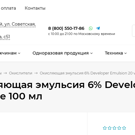
 оплата
Контакты
, ул. Советская,
8 (800) 550-17-86
с 10:00 до 21:00 по Московскому времени
, с51
жчинам
Одноразовая продукция
Техника
ы
Окислители
Окисляющая эмульсия 6% Developer Emulsion 20 vo
ющая эмульсия 6% Develo
le 100 мл