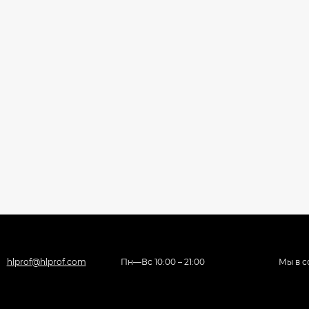
hlprof@hlprof.com
Пн—Вс 10:00 – 21:00
Мы в с