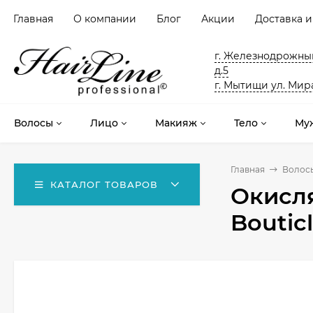
Главная
О компании
Блог
Акции
Доставка и
г. Железнодрожный
д.5
г. Мытищи ул. Мира
Волосы
Лицо
Макияж
Тело
Му
Главная
Волос
КАТАЛОГ ТОВАРОВ
Окисля
Boutic