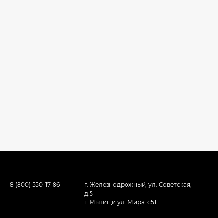
8 (800) 550-17-86
г. Железнодрожный, ул. Советская,
д.5
г. Мытищи ул. Мира, с51