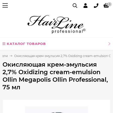
0
КАТАЛОГ ТОВАРОВ
ители
Окисляющая крем-эмульсия 2,7% Oxidizing cream-emulsion Ollin 
Окисляющая крем-эмульсия
2,7% Oxidizing cream-emulsion
Ollin Megapolis Ollin Professional,
75 мл